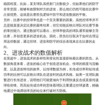
稳固程度。比如，某支球队虽然射门次数较少，但如果他们的防守
非常坚固，能够有效限制对方的进攻，那么他们仍然可能在比赛中
占据优势。这就是比赛胜负逻辑中防守和进攻数据的平衡。
另外，比赛中的控球率也是一个至关重要的因素。虽然控球率并不
总是能直接决定比赛的最终结果，但它却能反映出球队对比赛节奏
的掌控能力。通过数据可以看出，控球率较高的球队通常能够主导
比赛，并创造更多的进攻机会。因此，胜负往往取决于如何合理运
用这些数据，通过控球、进攻和防守的综合表现来左右比赛的走
向。
2、进攻战术的数值解析
在英超中，进攻战术的多样性和变化性直接影响着比赛的胜负。从
数据角度来看，进攻的核心在于创造进攻机会、传球的精度与流畅
度、以及进攻终结的效率。以传球数据为例，长传成功率和短传成
功率的比例可以反映出球队在进攻时的战术风格。如果一支球队频
繁进行长传进攻，说明他们可能更倾向于利用快速反击或直接传递
球给前锋。而高短传成功率则意味着球队注重通过控球渗透，精确
地通过中场调动球员的站位来打破对方防线。