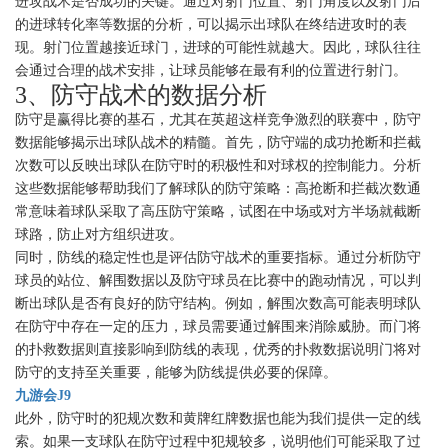
进攻战术是否成功的关键。通过对射门位置、射门角度以及射门后
的进球转化率等数据的分析，可以揭示出球队在终结进攻时的表
现。射门位置越接近球门，进球的可能性就越大。因此，球队往往
会通过合理的战术安排，让球员能够在最有利的位置进行射门。
3、防守战术的数据分析
防守是赢得比赛的基石，尤其在英超这样竞争激烈的联赛中，防守
数据能够揭示出球队战术的精髓。首先，防守端的成功抢断和拦截
次数可以反映出球队在防守时的积极性和对球权的控制能力。分析
这些数据能够帮助我们了解球队的防守策略：高抢断和拦截次数通
常意味着球队采取了高压防守策略，试图在中场或对方半场就截断
球路，防止对方组织进攻。
同时，防线的稳定性也是评估防守战术的重要指标。通过分析防守
球员的站位、解围数据以及防守球员在比赛中的跑动情况，可以判
断出球队是否有良好的防守结构。例如，解围次数高可能表明球队
在防守中存在一定的压力，球员需要通过解围来消除威胁。而门将
的扑救数据则直接影响到防线的表现，优秀的扑救数据说明门将对
防守的支持至关重要，能够为防线提供必要的保障。
九游会J9
此外，防守时的犯规次数和黄牌红牌数据也能为我们提供一定的线
索。如果一支球队在防守过程中犯规较多，说明他们可能采取了过