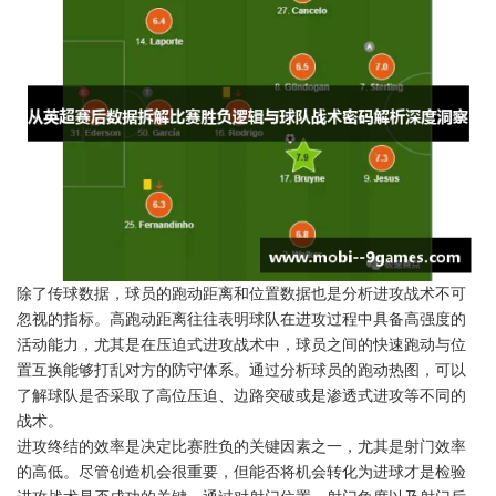
除了传球数据，球员的跑动距离和位置数据也是分析进攻战术不可
忽视的指标。高跑动距离往往表明球队在进攻过程中具备高强度的
活动能力，尤其是在压迫式进攻战术中，球员之间的快速跑动与位
置互换能够打乱对方的防守体系。通过分析球员的跑动热图，可以
了解球队是否采取了高位压迫、边路突破或是渗透式进攻等不同的
战术。
进攻终结的效率是决定比赛胜负的关键因素之一，尤其是射门效率
的高低。尽管创造机会很重要，但能否将机会转化为进球才是检验