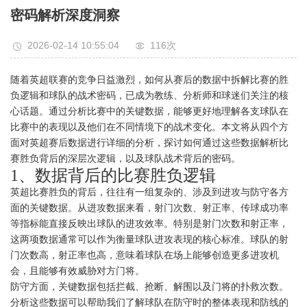
密码解析深度洞察
2026-02-14 10:55:04
116次
随着英超联赛的竞争日益激烈，如何从赛后的数据中拆解比赛的胜
负逻辑和球队的战术密码，已成为教练、分析师和球迷们关注的核
心话题。通过分析比赛中的关键数据，能够更好地理解各支球队在
比赛中的表现以及他们在不同情境下的战术变化。本文将从四个方
面对英超赛后数据进行详细的分析，探讨如何通过这些数据解析比
赛胜负背后的深层次逻辑，以及球队战术背后的密码。
1、数据背后的比赛胜负逻辑
英超比赛胜负的背后，往往有一组复杂的、涉及到进攻与防守各方
面的关键数据。从进攻数据来看，射门次数、射正率、传球成功率
等指标能直接反映出球队的进攻效率。特别是射门次数和射正率，
这两项数据通常可以作为衡量球队进攻表现的核心标准。球队的射
门次数高，射正率也高，意味着球队在场上能够创造更多进攻机
会，且能够有效威胁对方门将。
防守方面，关键数据包括拦截、抢断、解围以及门将的扑救次数。
分析这些数据可以帮助我们了解球队在防守时的整体表现和防线的