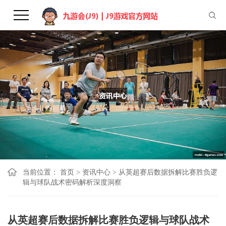
当前位置：
首页
>
资讯中心
>
从英超赛后数据拆解比赛胜负逻
辑与球队战术密码解析深度洞察
从英超赛后数据拆解比赛胜负逻辑与球队战术