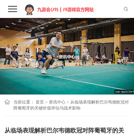
当前位置：
首页
>
资讯中心
>
从临场表现解析巴尔韦德欧冠对
阵葡萄牙的关键价值评估与战术影响
从临场表现解析巴尔韦德欧冠对阵葡萄牙的关