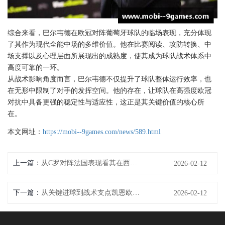
综合来看，巴尔韦德在欧冠对阵葡萄牙球队的临场表现，充分体现
了其作为现代全能中场的多维价值。他在比赛阅读、攻防转换、中
场支撑以及心理层面所展现出的成熟度，使其成为球队战术体系中
高度可靠的一环。
从战术影响角度而言，巴尔韦德不仅提升了球队整体运行效率，也
在无形中限制了对手的发挥空间。他的存在，让球队在高强度欧冠
对抗中具备更强的稳定性与适应性，这正是其关键价值的核心所
在。
本文网址：
https://mobi--9games.com/news/589.html
上一篇：
从C罗对阵法国表现看其在西甲赛场的决定性作用解析与战术价值评估
2026-02-12
下一篇：
从关键进球到战术支点凯恩欧联杯对阵曼城表现深度解析全面赛场价值
2026-02-12