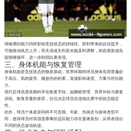
情绪调控能力同样影响竞技状态的持续性。胜利带来的自信提升，
可能推动状态上升；而失误或失利若未能及时调整，则容易形成负
面情绪循环，进一步削弱比赛表现。
三、身体机能与恢复管理
身体机能是竞技状态的物质基础，世界杯期间球员身体负荷普遍处
于高位。肌肉疲劳、微损伤的积累，直接影响速度、力量与对抗能
力。
现代足球高度依赖科学化恢复手段，如睡眠管理、营养补给与康复
训练。恢复质量的差异，往往决定球员在连续比赛中的状态稳定
性。
此外，球员个体差异同样不可忽视。年龄、伤病史与身体类型不
同，使得球员对高强度赛事的适应能力存在显著差别，从而表现出
不同的状态波动轨迹。