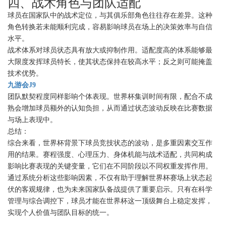
四、战术角色与团队适配
球员在国家队中的战术定位，与其俱乐部角色往往存在差异。这种
角色转换若未能顺利完成，容易影响球员在场上的决策效率与自信
水平。
战术体系对球员状态具有放大或抑制作用。适配度高的体系能够最
大限度发挥球员特长，使其状态保持在较高水平；反之则可能掩盖
技术优势。
九游会J9
团队默契程度同样影响个体表现。世界杯集训时间有限，配合不成
熟会增加球员额外的认知负担，从而通过状态波动反映在比赛数据
与场上表现中。
总结：
综合来看，世界杯背景下球员竞技状态的波动，是多重因素交互作
用的结果。赛程强度、心理压力、身体机能与战术适配，共同构成
影响比赛表现的关键变量，它们在不同阶段以不同权重发挥作用。
通过系统分析这些影响因素，不仅有助于理解世界杯赛场上状态起
伏的客观规律，也为未来国家队备战提供了重要启示。只有在科学
管理与综合调控下，球员才能在世界杯这一顶级舞台上稳定发挥，
实现个人价值与团队目标的统一。