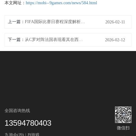
本文网址：
https://mobi--9games.com/news/584.html
上一篇：
FIFA国际比赛日赛程深度解析及各大赛事亮点全景呈现
2026-02-11
下一篇：
从C罗对阵法国表现看其在西甲赛场的决定性作用解析与战术价值评估
2026-02-12
全国咨询热线
13594780403
微信扫
九游会(J9) | J9游戏