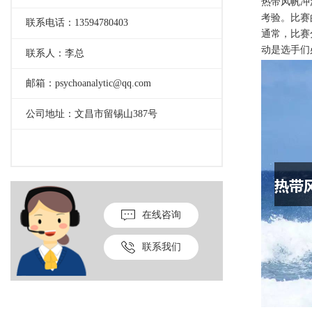
热带风帆冲
考验。比赛
联系电话：13594780403
通常，比赛
动是选手们
联系人：李总
邮箱：psychoanalytic@qq.com
公司地址：文昌市留锡山387号
在线咨询
联系我们