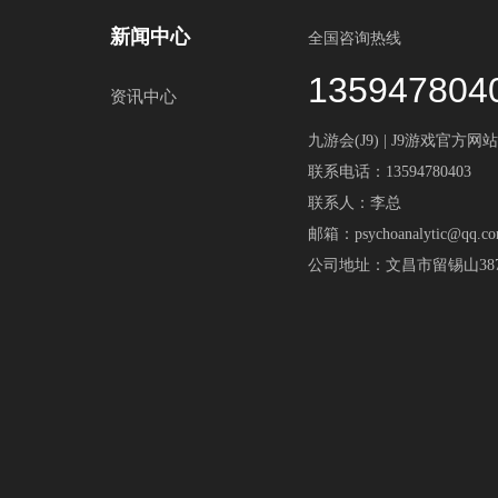
新闻中心
全国咨询热线
135947804
资讯中心
九游会(J9) | J9游戏官方网站
联系电话：13594780403
联系人：李总
邮箱：psychoanalytic@qq.c
公司地址：文昌市留锡山38