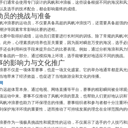
手们通常会使用专门设计的风帆和冲浪板，这些设备根据不同的海况和风
以及选手的技术配合，都会影响最终的成绩。
动员的挑战与准备
帆冲浪赛的运动员，不仅要具备高超的风帆冲浪技巧，还需要具备超强的
潮汐等因素常常影响比赛的进程。
比赛中取得好成绩，运动员们需要进行长时间的训练。除了常规的风帆冲
。此外，心理素质的培养也至关重要，因为面对瞬息万变的海况，选手必
手还会利用科技手段来提升自己的比赛表现。例如，通过分析海浪和风力
常备战的一部分。通过模拟海上环境，选手能够更好地适应不同的挑战。
事的影响力与文化推广
浪赛不仅是一项体育赛事，也是一场文化盛宴。它的举办地通常都是风光
当地带来了经济效益，也促进了当地旅游业和文化的传播。
网
力远超体育本身。通过电视、网络直播等平台，赛事的精彩瞬间被全球观
项运动中来。赛事不仅推动了风帆冲浪的普及，也帮助人们更好地认识和
风帆冲浪赛也助力了环保理念的传播。赛事组织者和参与者都十分注重环
到保护海洋环境的重要性，进而推动了可持续发展的理念在全球范围内的
浪赛作为一项极具挑战性和观赏性的运动，不仅展示了选手的个人技巧和