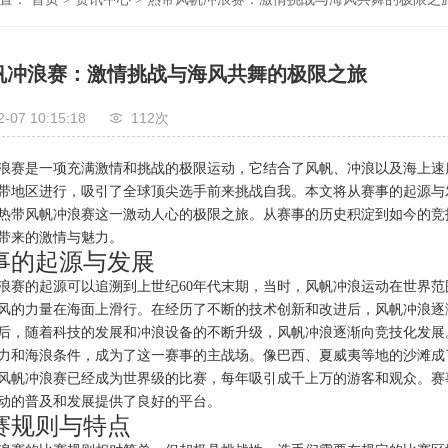
帆冲浪赛：激情挑战与海风共舞的极限之旅
2-07 10:15:18
112次
浪赛是一项充满激情和挑战的极限运动，它结合了风帆、冲浪以及海上速
带地区进行，吸引了全球顶尖选手前来挑战自我。本文将从赛事的起源与
热带风帆冲浪赛这一激动人心的极限之旅。从赛事的历史积淀到如今的竞
带来的激情与魅力。
事的起源与发展
浪赛的起源可以追溯到上世纪60年代末期，当时，风帆冲浪运动在世界
风的力量在海面上滑行。在经历了不断的技术创新和改进后，风帆冲浪逐
代后，随着科技的发展和冲浪设备的不断升级，风帆冲浪逐渐向竞技化发
力和海浪条件，成为了这一赛事的主战场。像巴西、夏威夷等地的沙滩成
风帆冲浪赛已经成为世界级的比赛，每年吸引成千上万的游客和观众。赛
动的普及和发展提供了良好的平台。
赛规则与特点