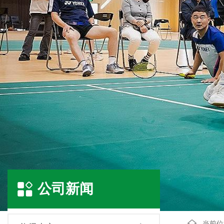
公司新闻
当前