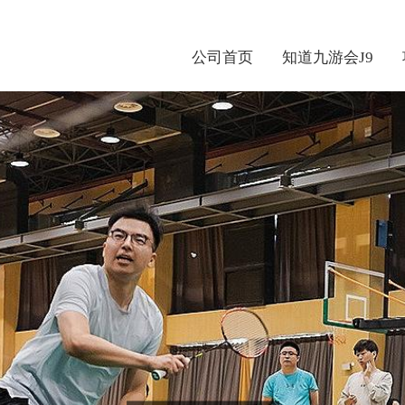
公司首页
知道九游会J9