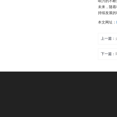
响力的不断
未来，随着
持续发展的
本文网址：
上一篇：
下一篇：