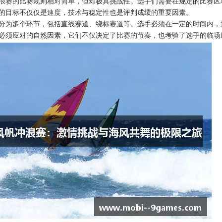
浪赛的比赛规则相对简单，但却极具挑战性。选手们需要在规定的比赛区
的目标不仅仅是速度，技术与稳定性也是评判成绩的重要因素。
分为多个环节，包括直线赛道、绕标赛道等。选手必须在一定的时间内，
必须应对的自然因素，它们不仅决定了比赛的节奏，也考验了选手的临场