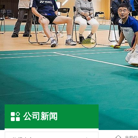
公司新闻
当前