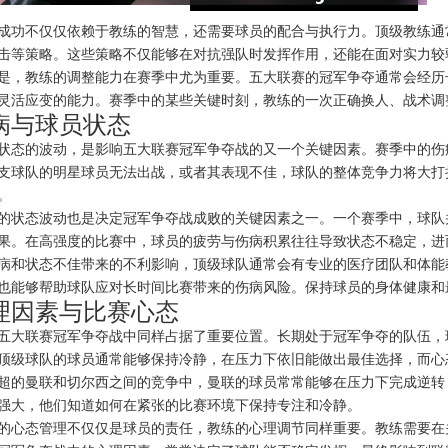
成功不仅仅依赖于教练的智慧，还需要球员的配合与执行力。顶级教练通
击等策略。这些策略不仅能够在对抗强队时发挥作用，还能在面对实力较
是，教练的调整能力在赛季中尤为重要。五大联赛的冠军争夺通常会经历
灵活应变的能力。赛季中的某些关键时刻，教练的一次正确换人、战术调
病与球员状态
状态的波动，是影响五大联赛冠军争夺战的又一个关键因素。赛季中的伤
支球队的明星球员无法出战，或者其表现不佳，球队的整体竞争力将大打
。
的状态波动也是决定冠军争夺战成败的关键因素之一。一个赛季中，球队
果。在高强度的比赛中，球员的疲劳与伤病积累往往导致状态不稳定，进
病和状态不佳带来的不利影响，顶级球队通常会有专业的医疗团队和体能
也能够帮助球队应对长时间比赛带来的伤病风险。保持球员的身体健康和
理因素与比赛心态
五大联赛冠军争夺战中同样占据了重要位置。长期处于冠军争夺的队伍，
顶级球队的球员通常能够保持冷静，在压力下依旧能做出最佳选择，而心
超的曼联和切尔西之间的竞争中，曼联的球员常常能够在压力下完成逆转
强大，他们知道如何在紧张的比赛环境下保持专注和冷静。
的心态管理不仅仅是球员的责任，教练的心理调节同样重要。教练需要在