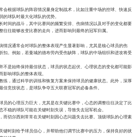
常会根据球队的阵容情况量身定制战术，比如注重中场的控球、快速反
弱的球队时最大化球队的优势。
长时间的战斗，其中比赛间的频繁安排、伤病情况以及对手的变化都要
整往往能够改变比赛的走向，进而影响到最终的冠军归属。
病情况通常会对球队的整体表现产生显著影响，尤其是核心球员的伤
折扣。例如，若曼城的德布劳内受伤缺阵，球队的中场组织和进攻将受
并不是始终保持最佳状态，球员的状态起伏、心理状态的变化都可能影
而影响球队的整体表现。
教练，通过科学的训练和恢复方案来保持球员的健康状态。此外，深厚
最佳竞技状态，是球队争夺五大联赛冠军的必备条件。
球员的心理压力巨大，尤其是在关键比赛中，心态的调整往往决定了比
态不稳的球队可能在关键时刻失误，导致失去冠军机会。
，而切尔西则常常在关键时刻因心态问题失去比赛。顶级球队的心理素
关键时刻给予球员信心，并帮助他们调节比赛中的压力，保持良好的状