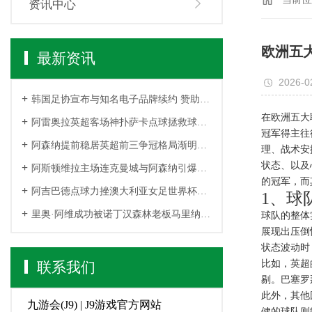
资讯中心
欧洲五
最新资讯
2026-0
韩国足协宣布与知名电子品牌续约 赞助资金用于青少年梯队建设
在欧洲五大
阿雷奥拉英超客场神扑萨卡点球拯救球队一战封神门神之夜震撼全场
冠军得主往
阿森纳提前稳居英超前三争冠格局渐明年轻阵容展现强大竞争力
理、战术安
状态、以及
阿斯顿维拉主场连克曼城与阿森纳引爆英超争冠新悬念
的冠军，而
阿吉巴德点球力挫澳大利亚女足世界杯小组赛爆冷胜出
1、球
里奥·阿维成功被诺丁汉森林老板马里纳基斯收购完成
球队的整体
展现出压倒
状态波动时
比如，英超
联系我们
剔。巴塞罗
此外，其他
九游会(J9) | J9游戏官方网站
健的球队则