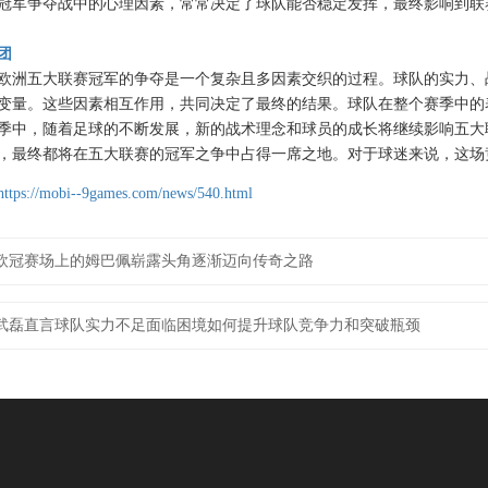
冠军争夺战中的心理因素，常常决定了球队能否稳定发挥，最终影响到联
团
欧洲五大联赛冠军的争夺是一个复杂且多因素交织的过程。球队的实力、
变量。这些因素相互作用，共同决定了最终的结果。球队在整个赛季中的
季中，随着足球的不断发展，新的战术理念和球员的成长将继续影响五大
，最终都将在五大联赛的冠军之争中占得一席之地。对于球迷来说，这场
https://mobi--9games.com/news/540.html
欧冠赛场上的姆巴佩崭露头角逐渐迈向传奇之路
武磊直言球队实力不足面临困境如何提升球队竞争力和突破瓶颈