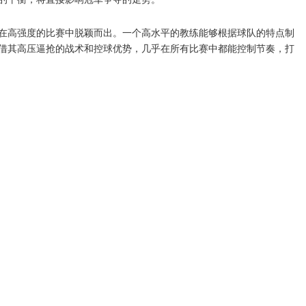
在高强度的比赛中脱颖而出。一个高水平的教练能够根据球队的特点制
借其高压逼抢的战术和控球优势，几乎在所有比赛中都能控制节奏，打