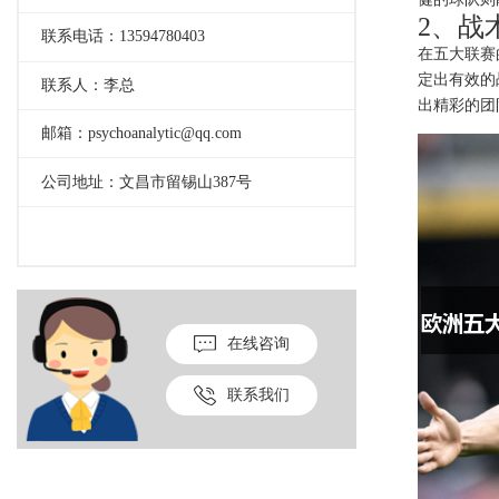
2、战
联系电话：13594780403
在五大联赛
定出有效的
联系人：李总
出精彩的团
邮箱：psychoanalytic@qq.com
公司地址：文昌市留锡山387号
在线咨询
联系我们