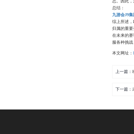
态。因此，
总结：
九游会J9集
综上所述，
归属的重要
在未来的赛
服各种挑战
本文网址：
上一篇：
下一篇：