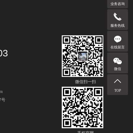
业务咨询
服务热线
在线留言
03
微信
微信扫一扫
TOP
om
7号