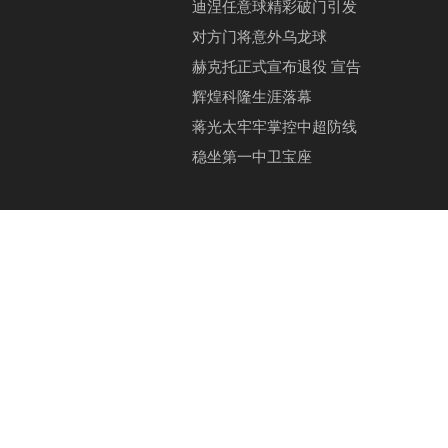
迪涅任意球精彩破门引发
对方门将意外乌龙球
赫克托正式宣布退役 宣告
辉煌科隆生涯落幕
蒋光太牢牢掌控中超防线
稳坐第一中卫宝座