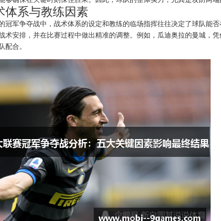
术体系与教练因素
的冠军争夺战中，战术体系的设定和教练的临场指挥往往决定了球队能否
战术安排，并在比赛过程中做出精准的调整。例如，瓜迪奥拉的曼城，凭
队配合。