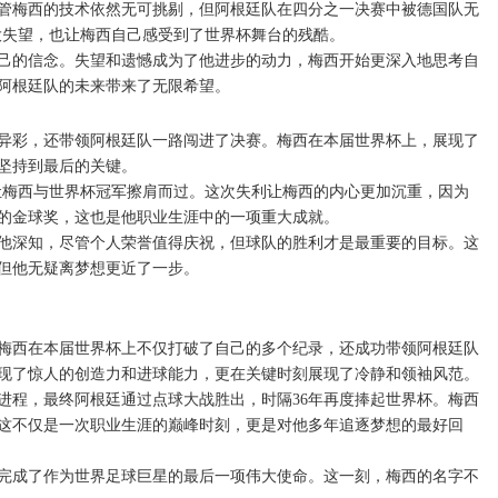
管梅西的技术依然无可挑剔，但阿根廷队在四分之一决赛中被德国队无
大失望，也让梅西自己感受到了世界杯舞台的残酷。
自己的信念。失望和遗憾成为了他进步的动力，梅西开始更深入地思考自
阿根廷队的未来带来了无限希望。
放异彩，还带领阿根廷队一路闯进了决赛。梅西在本届世界杯上，展现了
坚持到最后的关键。
让梅西与世界杯冠军擦肩而过。这次失利让梅西的内心更加沉重，因为
的金球奖，这也是他职业生涯中的一项重大成就。
。他深知，尽管个人荣誉值得庆祝，但球队的胜利才是最重要的目标。这
但他无疑离梦想更近了一步。
，梅西在本届世界杯上不仅打破了自己的多个纪录，还成功带领阿根廷队
现了惊人的创造力和进球能力，更在关键时刻展现了冷静和领袖风范。
进程，最终阿根廷通过点球大战胜出，时隔36年再度捧起世界杯。梅西
这不仅是一次职业生涯的巅峰时刻，更是对他多年追逐梦想的最好回
于完成了作为世界足球巨星的最后一项伟大使命。这一刻，梅西的名字不