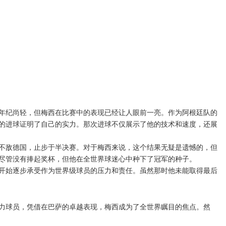
尽管年纪尚轻，但梅西在比赛中的表现已经让人眼前一亮。作为阿根廷队的
的进球证明了自己的实力。那次进球不仅展示了他的技术和速度，还展
中不敌德国，止步于半决赛。对于梅西来说，这个结果无疑是遗憾的，但
尽管没有捧起奖杯，但他在全世界球迷心中种下了冠军的种子。
也开始逐步承受作为世界级球员的压力和责任。虽然那时他未能取得最后
主力球员，凭借在巴萨的卓越表现，梅西成为了全世界瞩目的焦点。然