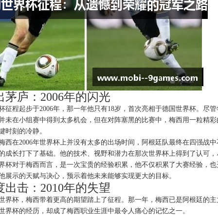
出茅庐：2006年的闪光
杯征程起步于2006年，那一年他只有18岁，首次亮相于德国世界杯。
并未在小组赛中得到太多机会，但在对阵塞黑的比赛中，梅西用一粒精彩
键时刻的冷静。
梅西在2006年世界杯上并没有太多的出场时间，阿根廷队最终在四强战
的成长打下了基础。他的技术、视野和潜力在那次世界杯上得到了认可，
的世界杯对于梅西而言，是一次宝贵的经验积累，他不仅积累了大赛经验，
他展示的天赋与决心，预示着他未来能够实现更大的目标。
度出击：2010年的失望
南非世界杯，梅西带着更高的期望踏上了征程。那一年，梅西已是阿根廷的
世界杯的经历，却成了梅西职业生涯中最令人痛心的记忆之一。