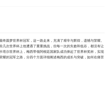
2年最终圆梦世界杯冠军，这一路走来，充满了艰辛与辉煌，遗憾与荣耀。
前几次世界杯上他遭遇了重重挑战，但每一次的失败和低谷，都没有让
年卡塔尔世界杯上，梅西带领阿根廷国家队成功捧起了世界杯奖杯，实现
荣耀的冠军之路，分四个方面详细阐述梅西的成长与突破，如何在痛苦