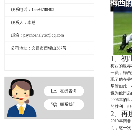
联系电话：13594780403
联系人：李总
邮箱：psychoanalytic@qq.com
公司地址：文昌市留锡山387号
1、初
梅西的世界
一员，梅西
现了他在关
尽管如此，
在线咨询
也为他日后
2006年
联系我们
的胜利，但
2、再
2010年
而，这一次