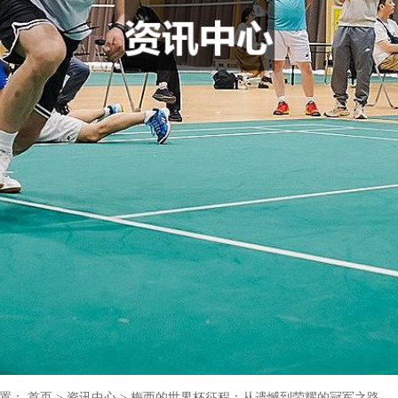
位置：
首页
>
资讯中心
>
梅西的世界杯征程：从遗憾到荣耀的冠军之路