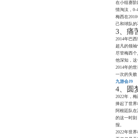
在小组赛阶
情淘汰，0
梅西在20
己和球队的
3、痛
2014年
超凡的领袖
尽管梅西个
他深知，这
2014年
一次的失败
九游会J9
4、圆
2022年
捧起了世界
阿根廷队在
的这一时刻
报。
2022年