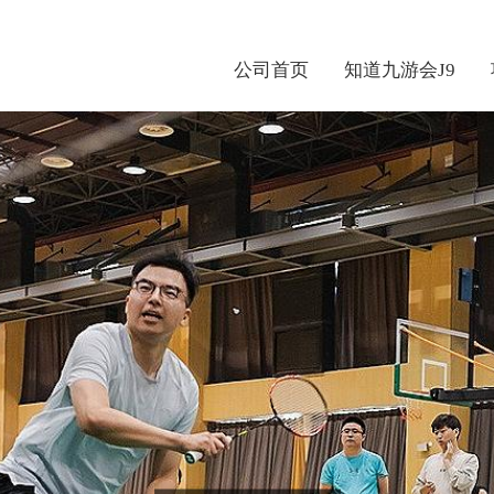
公司首页
知道九游会J9