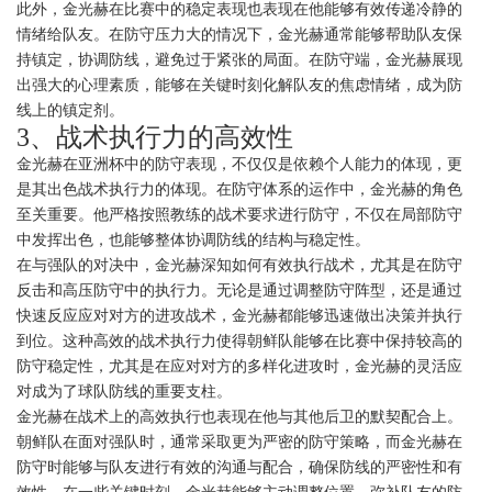
此外，金光赫在比赛中的稳定表现也表现在他能够有效传递冷静的
情绪给队友。在防守压力大的情况下，金光赫通常能够帮助队友保
持镇定，协调防线，避免过于紧张的局面。在防守端，金光赫展现
出强大的心理素质，能够在关键时刻化解队友的焦虑情绪，成为防
线上的镇定剂。
3、战术执行力的高效性
金光赫在亚洲杯中的防守表现，不仅仅是依赖个人能力的体现，更
是其出色战术执行力的体现。在防守体系的运作中，金光赫的角色
至关重要。他严格按照教练的战术要求进行防守，不仅在局部防守
中发挥出色，也能够整体协调防线的结构与稳定性。
在与强队的对决中，金光赫深知如何有效执行战术，尤其是在防守
反击和高压防守中的执行力。无论是通过调整防守阵型，还是通过
快速反应应对对方的进攻战术，金光赫都能够迅速做出决策并执行
到位。这种高效的战术执行力使得朝鲜队能够在比赛中保持较高的
防守稳定性，尤其是在应对对方的多样化进攻时，金光赫的灵活应
对成为了球队防线的重要支柱。
金光赫在战术上的高效执行也表现在他与其他后卫的默契配合上。
朝鲜队在面对强队时，通常采取更为严密的防守策略，而金光赫在
防守时能够与队友进行有效的沟通与配合，确保防线的严密性和有