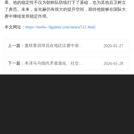
果。他的稳定性不仅为朝鲜队防线打下了基础，也为其他后卫树立
了典范。未来，金光赫仍有很大的提升空间，期待他能够在国际大
赛中继续发挥稳定作用。
本文网址：
https://mobi--9games.com/news/511.html
上一篇：
曼联青训球员在地区比赛中表现抢眼引发关注
2026-01-27
下一篇：
本泽马与德尚矛盾激化：社交媒体上的公开对抗与背后真相解析
2026-01-28