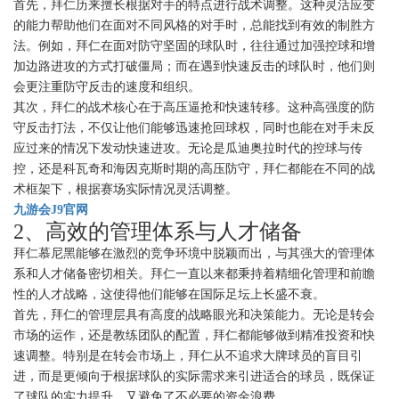
首先，拜仁历来擅长根据对手的特点进行战术调整。这种灵活应变
的能力帮助他们在面对不同风格的对手时，总能找到有效的制胜方
法。例如，拜仁在面对防守坚固的球队时，往往通过加强控球和增
加边路进攻的方式打破僵局；而在遇到快速反击的球队时，他们则
会更注重防守反击的速度和组织。
其次，拜仁的战术核心在于高压逼抢和快速转移。这种高强度的防
守反击打法，不仅让他们能够迅速抢回球权，同时也能在对手未反
应过来的情况下发动快速进攻。无论是瓜迪奥拉时代的控球与传
控，还是科瓦奇和海因克斯时期的高压防守，拜仁都能在不同的战
术框架下，根据赛场实际情况灵活调整。
九游会J9官网
2、高效的管理体系与人才储备
拜仁慕尼黑能够在激烈的竞争环境中脱颖而出，与其强大的管理体
系和人才储备密切相关。拜仁一直以来都秉持着精细化管理和前瞻
性的人才战略，这使得他们能够在国际足坛上长盛不衰。
首先，拜仁的管理层具有高度的战略眼光和决策能力。无论是转会
市场的运作，还是教练团队的配置，拜仁都能够做到精准投资和快
速调整。特别是在转会市场上，拜仁从不追求大牌球员的盲目引
进，而是更倾向于根据球队的实际需求来引进适合的球员，既保证
了球队的实力提升，又避免了不必要的资金浪费。