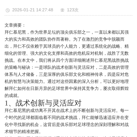
2026-01-21 14:27:48
123次
文章摘要：
拜仁慕尼黑，作为世界足坛的顶尖俱乐部之一，一直以来都以其强
大的实力和高效的团队协作而著称。为了在激烈的竞争中脱颖而
出，拜仁不仅依赖于其球员的个人能力，更通过系统化的战略、精
细化的管理、强大的文化支撑和高效的危机应对机制，战胜了无数
挑战。在本文中，我们将从四个方面详细阐述拜仁慕尼黑战胜挑战
的策略与秘诀：一是球队的战术创新与灵活应对，二是高效的管理
体系与人才储备，三是深厚的俱乐部文化和精神传承，四是应对危
机的智慧与决策能力。通过对这些因素的深入分析，可以更好地理
解拜仁如何在日新月异的足球世界中保持其竞争力，屡次取得辉煌
的成就。
1、战术创新与灵活应对
拜仁慕尼黑的成功离不开其在战术上的不断创新与灵活应对。每一
个时代的足球都面临着不同的战术挑战，拜仁能够迅速适应并在变
化中寻找新的机会，这背后是俱乐部对足球理念的深刻理解和对战
术细节的精准把握。