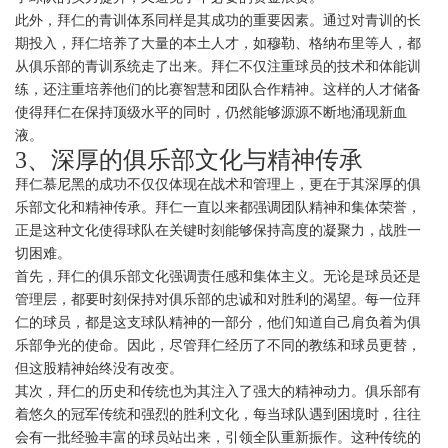
此外，拜仁的青训体系同样是其成功的重要因素。通过对青训的长
期投入，拜仁培养了大量的本土人才，如穆勒、格纳布里等人，都
从俱乐部的青训系统走了出来。拜仁不仅注重球员的技术和体能训
练，还注重培养他们的比赛智慧和团队合作精神。这样的人才储备
使得拜仁在保持顶级水平的同时，仍然能够源源不断地涌现新血
液。
3、深厚的俱乐部文化与精神传承
拜仁慕尼黑的成功不仅仅体现在战术和管理上，更在于其深厚的俱
乐部文化和精神传承。拜仁一直以来都强调团队精神和集体荣誉，
正是这种文化使得球队在关键时刻能够保持高度的凝聚力，战胜一
切困难。
首先，拜仁的俱乐部文化强调责任感和集体主义。无论是球员还是
管理层，都要时刻保持对俱乐部的忠诚和对胜利的渴望。每一位拜
仁的球员，都是这支球队精神的一部分，他们知道自己肩负着为俱
乐部争光的使命。因此，尽管拜仁经历了不同的教练和球员更替，
但这股精神始终没有改变。
其次，拜仁的历史和传统也为其注入了强大的精神动力。俱乐部有
着悠久的冠军传统和强烈的胜利文化，每当球队遇到困境时，往往
会有一批经验丰富的球员站出来，引领全队重新振作。这种传统的