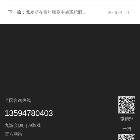
下一篇：
戈麦斯在青年联赛中表现抢眼引媒体关注前景广阔
2026-01-20
全国咨询热线
13594780403
微信扫
九游会(J9) | J9游戏
一扫
官方网站