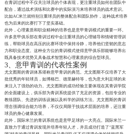
在青训过程中不仅关注球员的个体表现，更注重球员如何在团队中
配合，通过战术演练和比赛中的实际演习来培养球员的战术意识。
比如AC米兰就特别注重球员的整体配合和团队协作，这种战术培养
也为后来的比赛打下了坚实基础。
此外，心理素质和职业精神的培养也是意甲青训模式的重要一环。
许多意甲俱乐部在青训过程中会注重球员的心理辅导和情绪管理训
练，帮助球员在高压的比赛环境中保持冷静，培养他们坚韧的意志
力和职业态度。这种全方位的青训模式使得意甲俱乐部能够培养出
既具备技术优势又具备战术智慧和心理素质的综合型球员。
3、意甲青训的代表性案例
尤文图斯的青训体系堪称意甲青训的典范。尤文图斯不仅培养了大
批优秀的年轻球员，如博格巴、德里赫特等，也为意大利足球的未
来注入了强劲的动力。尤文图斯的成功经验主要体现在其青训学院
的全面建设上，俱乐部为青训系统提供了充足的资源，包括专业的
教练团队、先进的训练设施以及科学的训练方法。尤文图斯的青训
理念强调综合能力培养，不仅仅局限于技战术层面的培养，还注重
球员的身心健康发展。
此外，国际米兰的青训系统也是意甲足球的一大亮点。国际米兰一
直致力于通过青训发现并培养年轻人才，并且成功打造了“蓝黑军