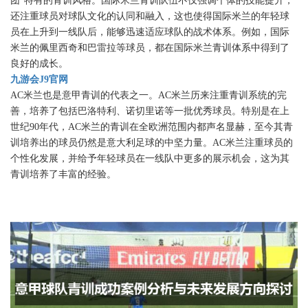
团”特有的青训风格。国际米兰青训队伍不仅强调个体的技能提升，
还注重球员对球队文化的认同和融入，这也使得国际米兰的年轻球
员在上升到一线队后，能够迅速适应球队的战术体系。例如，国际
米兰的佩里西奇和巴雷拉等球员，都在国际米兰青训体系中得到了
良好的成长。
九游会J9官网
AC米兰也是意甲青训的代表之一。AC米兰历来注重青训系统的完
善，培养了包括巴洛特利、诺切里诺等一批优秀球员。特别是在上
世纪90年代，AC米兰的青训在全欧洲范围内都声名显赫，至今其青
训培养出的球员仍然是意大利足球的中坚力量。AC米兰注重球员的
个性化发展，并给予年轻球员在一线队中更多的展示机会，这为其
青训培养了丰富的经验。