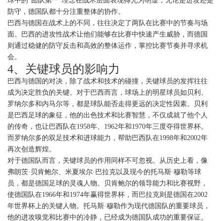
球中的“团队第一”理念在战术层面表现得尤为明显，无论是进攻还是
防守，德国队都十分注重整体的协作。
巴西与德国在战术上的不同，往往决定了两队在比赛中的节奏与场
面。巴西的进攻性战术让他们能够在比赛中快速产生威胁，而德国
则通过稳健的防守反击和高效的整体运作，掌控比赛节奏并寻求机
会。
4、关键球员的影响力
巴西与德国的对决，除了战术和技术的碰撞，关键球员的发挥往往
成为决定胜负的关键。对于巴西而言，球场上的明星球员如贝利、
罗纳尔多和内马尔等，都是球队能否走得更远的决定性因素。贝利
是巴西足球的象征，他的出色技术和比赛智慧，不仅成就了他个人
的传奇，也让巴西队在1958年、1962年和1970年三度夺得世界杯。
而罗纳尔多的双足技术和进球能力，帮助巴西队在1998年和2002年
再次创造辉煌。
对于德国队而言，关键球员的作用同样不可忽视。从历史上看，像
弗朗茨·贝肯鲍尔、米夏埃尔·巴拉克以及现今的托马斯·穆勒等球
员，都是德国足球的灵魂人物。贝肯鲍尔的领导能力和比赛视野，
使德国队在1966年和1974年赢得世界杯，而巴拉克则是德国在2002
年世界杯上的关键人物。托马斯·穆勒作为现代德国队的重要球员，
他的进攻嗅觉和比赛中的冷静，已经成为德国队成功的重要保证。