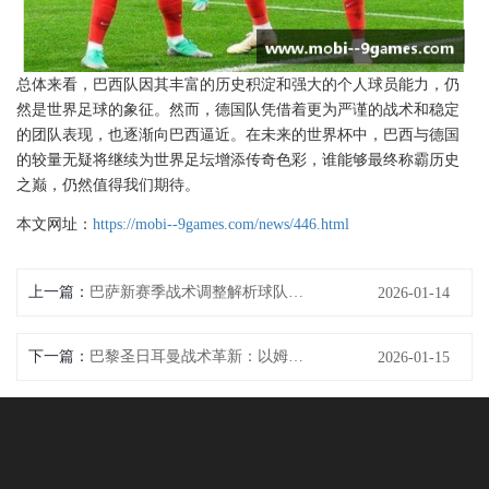
总体来看，巴西队因其丰富的历史积淀和强大的个人球员能力，仍
然是世界足球的象征。然而，德国队凭借着更为严谨的战术和稳定
的团队表现，也逐渐向巴西逼近。在未来的世界杯中，巴西与德国
的较量无疑将继续为世界足坛增添传奇色彩，谁能够最终称霸历史
之巅，仍然值得我们期待。
本文网址：
https://mobi--9games.com/news/446.html
上一篇：
巴萨新赛季战术调整解析球队风格变化与战略重构
2026-01-14
下一篇：
巴黎圣日耳曼战术革新：以姆巴佩为核心构建进攻体系的探索与实践
2026-01-15