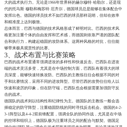
大的战术执行力。无论是1966年世界杯的赫尔穆特·哈勒尔，还是现
代的托马斯·穆勒和梅苏特·厄齐尔，德国球员总是能够在集体配合中
发挥出色。德国的球员技术不如巴西的球员那样花哨，但却在效率
和精准度上达到极致。
总体而言，巴西与德国的技术风格形成了鲜明对比。巴西的技术风
格更加注重个体的自由发挥和艺术感，而德国则依靠严谨的团队配
合和执行力，构建起稳固的攻防体系。这两种风格的对抗，往往能
够带来极具观赏性的比赛。
3、战术布置与比赛策略
巴西的战术布置通常强调进攻的多样性和快速反击。巴西队在进攻
端的战术灵活多变，尤其是在中场控制方面，巴西队有着强大的球
员深度，能够快速转换攻防。巴西队的主教练往往会根据不同的对
手和比赛情况，采用不同的进攻阵型。尽管巴西的攻势往往给人以
快速和凌厉的印象，但在防守端，巴西队也会根据需要加强防守反
击的战术。
德国队的战术则以结构性和纪律性为主。德国队的主教练一般会选
择稳定的防守阵型，注重稳固防线的同时寻找反击机会。德国的4-2-
3-1阵型以及4-4-2双前锋配置，强调全队的协同作战，尤其是在中场
的控球和组织上，德国队极为注重球员之间的配合与默契。德国足