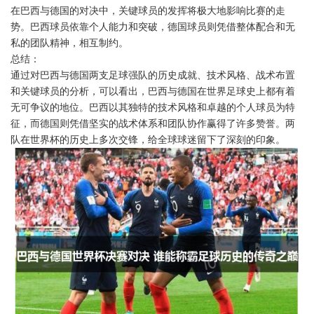
在巴西与德国的对决中，关键球员的发挥将极大地影响比赛的走
势。巴西球员依靠个人能力和突破，德国球员则凭借整体配合和无
私的团队精神，相互制约。
总结：
通过对巴西与德国两支足球强队的历史成就、技术风格、战术布置
和关键球员的分析，可以看出，巴西与德国在世界足球史上都有着
无可争议的地位。巴西以其独特的技术风格和卓越的个人球员为特
征，而德国则凭借坚实的战术体系和团队协作赢得了许多赞誉。两
队在世界杯的历史上多次交锋，给全球球迷留下了深刻的印象。