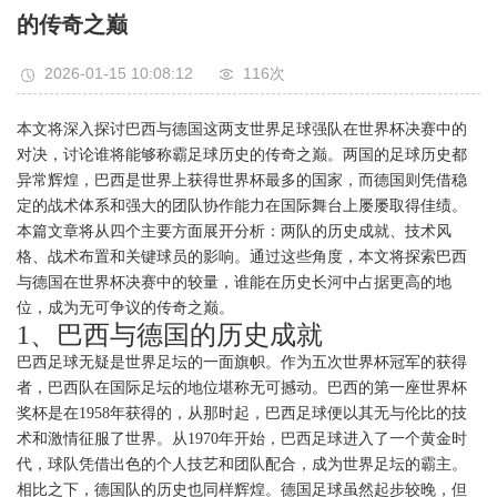
的传奇之巅
2026-01-15 10:08:12
116次
本文将深入探讨巴西与德国这两支世界足球强队在世界杯决赛中的
对决，讨论谁将能够称霸足球历史的传奇之巅。两国的足球历史都
异常辉煌，巴西是世界上获得世界杯最多的国家，而德国则凭借稳
定的战术体系和强大的团队协作能力在国际舞台上屡屡取得佳绩。
本篇文章将从四个主要方面展开分析：两队的历史成就、技术风
格、战术布置和关键球员的影响。通过这些角度，本文将探索巴西
与德国在世界杯决赛中的较量，谁能在历史长河中占据更高的地
位，成为无可争议的传奇之巅。
1、巴西与德国的历史成就
巴西足球无疑是世界足坛的一面旗帜。作为五次世界杯冠军的获得
者，巴西队在国际足坛的地位堪称无可撼动。巴西的第一座世界杯
奖杯是在1958年获得的，从那时起，巴西足球便以其无与伦比的技
术和激情征服了世界。从1970年开始，巴西足球进入了一个黄金时
代，球队凭借出色的个人技艺和团队配合，成为世界足坛的霸主。
相比之下，德国队的历史也同样辉煌。德国足球虽然起步较晚，但