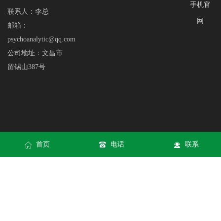
手机官
联系人：李总
网
邮箱：
psychoanalytic@qq.com
公司地址：文昌市
留锡山387号
首页
电话
联系
网站地图
|
XML
Copyright © 九游会(J9) | J9游戏官方网站 All rights reserved
九游会J9
集团