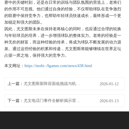
赛中的关键时刻，还是在日常的训练与团队氛围的营造上，老将们
的作用不可忽视。他们通过自身的经验，不仅帮助球队在竞争激烈
的联赛中保持竞争力，也帮助年轻球员快速成长，最终形成一个更
加稳定和强大的团队。
因此，尤文图斯未来在保持老将核心的同时，也应通过合理的轮换
与年轻球员的培养，进一步增强球队的整体实力。老将的经验是一
种无价的财富，而这种经验的传承，将成为球队不断发展的动力源
泉。通过这些经验的积累和传递，尤文图斯将能够继续在世界足坛
占据一席之地，保持强大的竞争力。
本文网址：
https://mobi--9games.com/news/438.html
上一篇：
尤文图斯新阵容面临挑战与机遇并存的局面如何突破困境实现重生
2026-01-12
下一篇：
尤文电话门事件全解析揭示背后真相及其对意甲的深远影响
2026-01-13