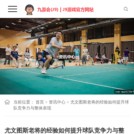
当前位置：
首页
>
资讯中心
>
尤文图斯老将的经验如何提升球
队竞争力与整体表现
尤文图斯老将的经验如何提升球队竞争力与整