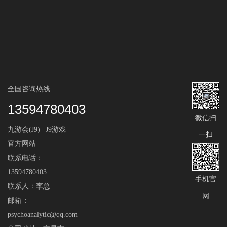
全国咨询热线
13594780403
微信扫
九游会(J9) | J9游戏
一扫
官方网站
联系电话：
13594780403
手机官
联系人：李总
网
邮箱：
psychoanalytic@qq.com