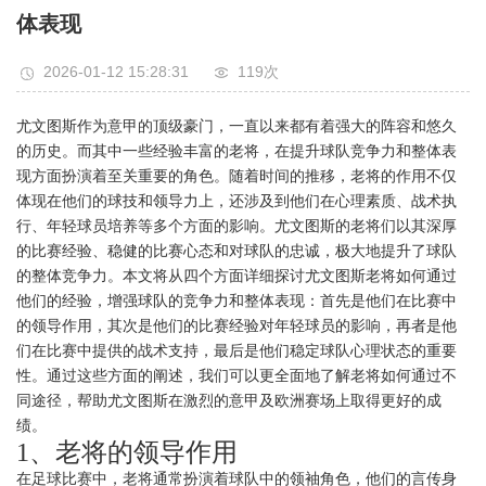
体表现
2026-01-12 15:28:31
119次
尤文图斯作为意甲的顶级豪门，一直以来都有着强大的阵容和悠久
的历史。而其中一些经验丰富的老将，在提升球队竞争力和整体表
现方面扮演着至关重要的角色。随着时间的推移，老将的作用不仅
体现在他们的球技和领导力上，还涉及到他们在心理素质、战术执
行、年轻球员培养等多个方面的影响。尤文图斯的老将们以其深厚
的比赛经验、稳健的比赛心态和对球队的忠诚，极大地提升了球队
的整体竞争力。本文将从四个方面详细探讨尤文图斯老将如何通过
他们的经验，增强球队的竞争力和整体表现：首先是他们在比赛中
的领导作用，其次是他们的比赛经验对年轻球员的影响，再者是他
们在比赛中提供的战术支持，最后是他们稳定球队心理状态的重要
性。通过这些方面的阐述，我们可以更全面地了解老将如何通过不
同途径，帮助尤文图斯在激烈的意甲及欧洲赛场上取得更好的成
绩。
1、老将的领导作用
在足球比赛中，老将通常扮演着球队中的领袖角色，他们的言传身