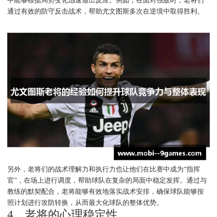
中能够根据局势变化迅速做出反应。例如，在面对强敌时，老将们
通过有效的防守反击战术，帮助尤文图斯多次在逆境中取得胜利。
另外，老将们的战术理解力和执行力也让他们在比赛中成为“指挥
官”，在场上进行调度，帮助球队在复杂的局面中稳定发挥。通过与
教练的默契配合，老将能够有效地落实战术安排，确保球队能够按
照计划进行攻防转换，从而最大化球队的整体优势。
4、老将的心理稳定性