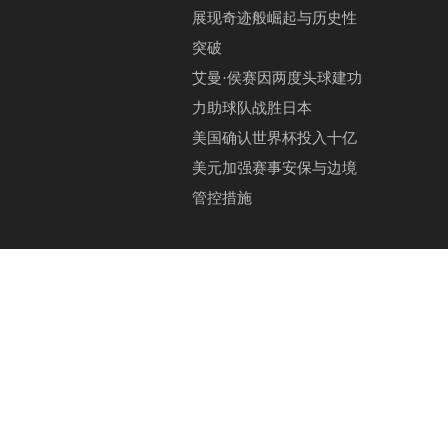
展现奇迹般崛起与历史性
突破
艾曼·侯赛因两度头球建功
力助球队战胜日本
美国确认世界杯投入十亿
美元加强赛事安保与边境
管控措施