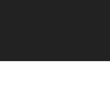
网站地图
|
XML