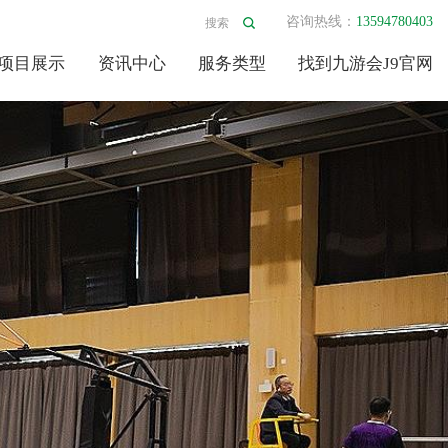
咨询热线：
13594780403
项目展示
资讯中心
服务类型
找到九游会J9官网