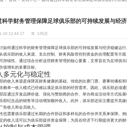
过科学财务管理保障足球俱乐部的可持续发展与经济
1-10 12:44:17
135次
讨如何通过科学的财务管理保障足球俱乐部的可持续发展与经济稳健运行
从俱乐部的收入来源、支出控制、财务风险管控到资金的合理配置等方面
可持续性。通过综合分析这些财务管理的核心要素，文章旨在为足球俱乐
价值增长的多重目标。
入多元化与稳定性
部的收入来源是保障其财务健康的基础。传统的比赛门票、赛事转播权和
依赖单一收入模式已经难以满足俱乐部的经营需求。因此，俱乐部必须通
部应通过开发品牌价值、强化与赞助商的合作、举办商业活动等方式拓展
乐部纪念品的销售等活动增加额外收入。此外，俱乐部还应注重提升其媒
广告收入和会员收入。
性也需要俱乐部通过长期的合作协议和多样化的合作伙伴关系来保障。例
定的收入流可以为俱乐部提供资金保障，为其在经济下行期提供更大的财