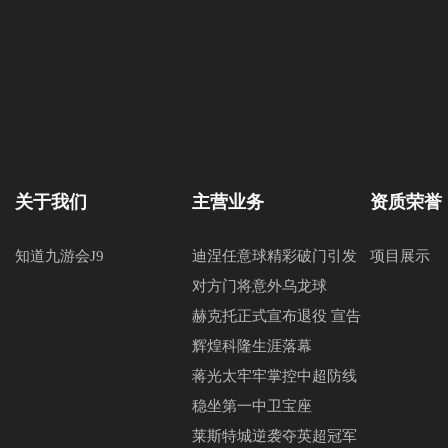
关于我们
主营业务
资质荣誉
知道九游会J9
迪涅任意球精彩破门引发
项目展示
对方门将意外乌龙球
赫克托正式宣布退役 宣告
辉煌科隆生涯落幕
蒋光太牢牢掌控中超防线
稳坐第一中卫宝座
莱斯特城逆袭夺英超冠军