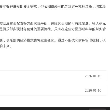
资能够解决短期资金需求，但长期依赖可能导致财务杠杆过高，增加经
控以及资金配置等方面实现平衡，保障其长期的可持续发展。收入多元
是俱乐部实现财务稳健的重要路径。只有在这些方面形成科学的财务管
展，俱乐部的经济模式也将发生变化。通过不断优化财务管理机制，俱
的未来。
2026-01-10
2026-01-10