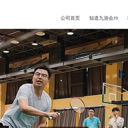
公司首页
知道九游会J9