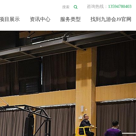
咨询热线：
13594780403
项目展示
资讯中心
服务类型
找到九游会J9官网