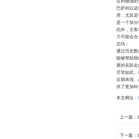
在利物浦的
巴萨则以诺
滑，尤其是
是一个加分
此外，主客
力可能会在
总结：
通过历史数
能够帮助我
赛的实际走
尽管如此，
近期表现、
供了更加科
本文网址：
上一篇：
下一篇：