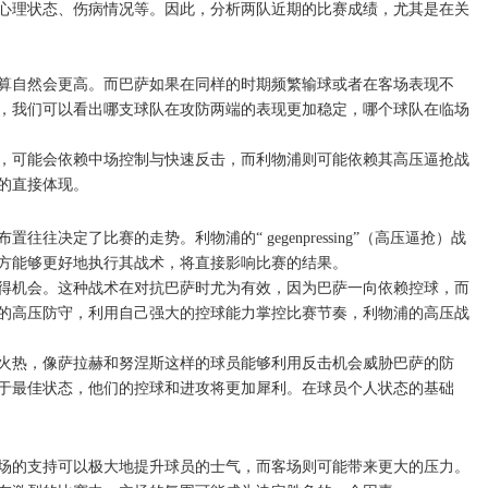
心理状态、伤病情况等。因此，分析两队近期的比赛成绩，尤其是在关
算自然会更高。而巴萨如果在同样的时期频繁输球或者在客场表现不
，我们可以看出哪支球队在攻防两端的表现更加稳定，哪个球队在临场
，可能会依赖中场控制与快速反击，而利物浦则可能依赖其高压逼抢战
的直接体现。
定了比赛的走势。利物浦的“ gegenpressing”（高压逼抢）战
方能够更好地执行其战术，将直接影响比赛的结果。
得机会。这种战术在对抗巴萨时尤为有效，因为巴萨一向依赖控球，而
的高压防守，利用自己强大的控球能力掌控比赛节奏，利物浦的高压战
火热，像萨拉赫和努涅斯这样的球员能够利用反击机会威胁巴萨的防
于最佳状态，他们的控球和进攻将更加犀利。在球员个人状态的基础
场的支持可以极大地提升球员的士气，而客场则可能带来更大的压力。