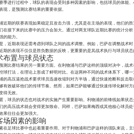
赛季进行过程中，球队的表现会受到多种因素的影响，包括球员的体能、
表现，是预测比赛结果的重要依据。
浦近期的联赛表现如果稳定且攻击力强，尤其是在主场的表现，他们的胜
们在接下来的比赛中的压力会加大。通过对两支球队近期比赛的统计分析
强的能力。
是，近期表现还需考虑到球队之间的战术调整。例如，巴萨在调整战术时
近期的表现不仅仅是胜负数据的反映，更重要的是其战术执行与球员状态
术布置与球员状态
预测比赛结果的另一重要方面。在利物浦与巴萨这样的顶级对决中，战术布置往往决
控球打法，在理论上形成了鲜明对比。在这两种不同的战术体系下，哪一
浦的高压逼抢战术要求球员迅速收缩到对方半场，通过快速抢断和反击取
够有效破坏他们的传球节奏。然而，如果巴萨能够通过快速传球化解对方
变得无效。
置，球员的状态也对战术的实施产生重要影响。利物浦的前锋线如果状态
们的高压战术就会变得更加致命。同样，巴萨如果梅西或其他核心球员处
效果往往会更加强大。
客场因素的影响
素在足球比赛中也起着重要作用。对于利物浦和巴萨这样的强队来说，主