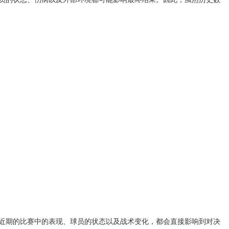
近期的比赛中的表现、球员的状态以及战术变化，都会直接影响到对决