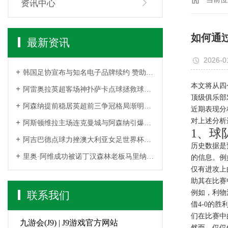
资讯中心
如何通
最新资讯
2026-0
韩国足协宣布与知名电子品牌续约 赞助资金用于青少年梯队建设
本文将从四
阿雷奥拉英超客场神扑萨卡点球拯救球队一战封神门神之夜震撼全场
顶级俱乐部
阿森纳提前稳居英超前三争冠格局渐明年轻阵容展现强大竞争力
近期表现分
对上述分析
阿斯顿维拉主场连克曼城与阿森纳引爆英超争冠新悬念
1、球
阿吉巴德点球力挫澳大利亚女足世界杯小组赛爆冷胜出
历史数据是
里奥·阿维成功被诺丁汉森林老板马里纳基斯收购完成
的信息。例
仅有进攻上
助其在比赛
例如，利物
联系我们
借4-0的
们在比赛中
九游会(J9) | J9游戏官方网站
然而，仅仅