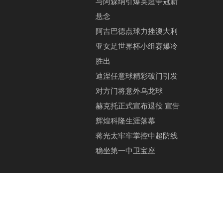
与阿森纳引爆英超争冠新
悬念
阿吉巴德点球力挫澳大利
亚女足世界杯小组赛爆冷
胜出
迪涅任意球精彩破门引发
对方门将意外乌龙球
赫克托正式宣布退役 宣告
辉煌科隆生涯落幕
蒋光太牢牢掌控中超防线
稳坐第一中卫宝座