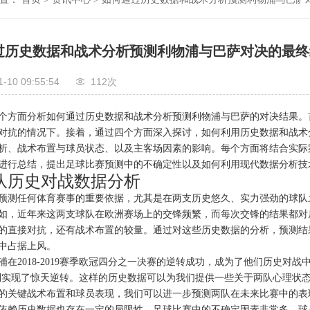
过历史数据和战术分析预测利物浦与巴萨对决的最终
1-10 09:55:54
112次
个方面分析如何通过历史数据和战术分析预测利物浦与巴萨的对决结果。
对抗的情况下。接着，通过四个方面深入探讨，如何利用历史数据和战术
析、战术布置与球员状态、以及主客场因素的影响。每个方面将结合实际
进行总结，提出足球比赛预测中的不确定性以及如何利用现代数据分析技
队历史对战数据分析
预测任何体育赛事的重要依据，尤其是在两支历史悠久、实力强劲的球队
如，近年来这两支球队在欧洲赛场上的交锋频繁，而每次交锋的结果都对
的直接对抗，还有战术布置的较量。通过对这些历史数据的分析，预测结
中占据上风。
浦在2018-2019赛季欧冠四分之一决赛的逆转成功，成为了他们历史对
胜利实现了惊天逆转。这样的历史数据可以为我们提供一些关于两队心理状
的关键战术布置和球员表现，我们可以进一步预测两队在未来比赛中的表
依赖历史数据也存在一定的局限性。足球比赛中的不确定因素非常多，球