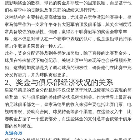
接影响奖金的数额。球员的奖金并非统一的固定数额，而是基于他
们在赛季中的贡献以及俱乐部的成绩来进行浮动。
这种结构的主要特点是高效激励，尤其是在竞争激烈的赛事中。皇
家马德里作为一支常年争夺各大冠军的顶级俱乐部，其奖金制度通
常具备较强的激励性。例如，赢得西甲联赛冠军的奖金会非常丰
厚，这不仅是对球队在一个赛季中表现的认可，也是激励球员持续
努力争取更多荣誉的一种方式。
此外，奖金分配还涉及到各类附加奖励，除了直接的比赛奖金外，
球员在特殊情况下如创纪录、关键比赛中的表现等也会获得额外奖
励。这些附加奖励是为了调动球员的积极性，确保他们在比赛中充
分发挥潜力，并为球队贡献更多。
2、奖金与俱乐部经济状况的关系
皇家马德里的奖金分配机制不仅仅是基于球队成绩和球员表现的简
单奖励，它与俱乐部的整体经济状况密切相关。作为世界上最富有
的足球俱乐部之一，皇家马德里的收入来源主要包括比赛门票、电
视转播权、赞助商合同、球员转会等多个渠道。在这些收入中，比
赛奖金占据了一个重要部分，而这些奖金的支付通常会依赖于俱乐
部的盈利状况。
九游会J9