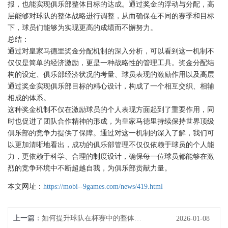
报，也能实现俱乐部整体目标的达成。通过奖金的浮动与分配，高
层能够对球队的整体战略进行调整，从而确保在不同的赛季和目标
下，球员们能够为实现更高的成绩而不懈努力。
总结：
通过对皇家马德里奖金分配机制的深入分析，可以看到这一机制不
仅仅是简单的经济激励，更是一种战略性的管理工具。奖金分配结
构的设定、俱乐部经济状况的考量、球员表现的激励作用以及高层
通过奖金实现俱乐部目标的精心设计，构成了一个相互交织、相辅
相成的体系。
这种奖金机制不仅在激励球员的个人表现方面起到了重要作用，同
时也促进了团队合作精神的形成，为皇家马德里持续保持世界顶级
俱乐部的竞争力提供了保障。通过对这一机制的深入了解，我们可
以更加清晰地看出，成功的俱乐部管理不仅仅依赖于球员的个人能
力，更依赖于科学、合理的制度设计，确保每一位球员都能够在激
烈的竞争环境中不断超越自我，为俱乐部贡献力量。
本文网址：
https://mobi--9games.com/news/419.html
上一篇：
如何提升球队在杯赛中的整体表现与关键竞争力的策略分析
2026-01-08