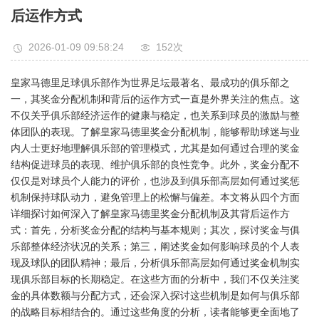
后运作方式
2026-01-09 09:58:24
152次
皇家马德里足球俱乐部作为世界足坛最著名、最成功的俱乐部之
一，其奖金分配机制和背后的运作方式一直是外界关注的焦点。这
不仅关乎俱乐部经济运作的健康与稳定，也关系到球员的激励与整
体团队的表现。了解皇家马德里奖金分配机制，能够帮助球迷与业
内人士更好地理解俱乐部的管理模式，尤其是如何通过合理的奖金
结构促进球员的表现、维护俱乐部的良性竞争。此外，奖金分配不
仅仅是对球员个人能力的评价，也涉及到俱乐部高层如何通过奖惩
机制保持球队动力，避免管理上的松懈与偏差。本文将从四个方面
详细探讨如何深入了解皇家马德里奖金分配机制及其背后运作方
式：首先，分析奖金分配的结构与基本规则；其次，探讨奖金与俱
乐部整体经济状况的关系；第三，阐述奖金如何影响球员的个人表
现及球队的团队精神；最后，分析俱乐部高层如何通过奖金机制实
现俱乐部目标的长期稳定。在这些方面的分析中，我们不仅关注奖
金的具体数额与分配方式，还会深入探讨这些机制是如何与俱乐部
的战略目标相结合的。通过这些角度的分析，读者能够更全面地了