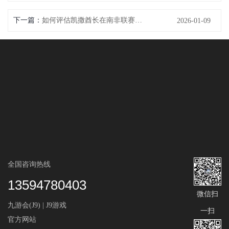
下一篇：
如何评估凯撒酋长在南非联赛中的表现及其战术影响分析
2026-01-09
全国咨询热线
13594780403
微信扫
九游会(J9) | J9游戏
一扫
官方网站