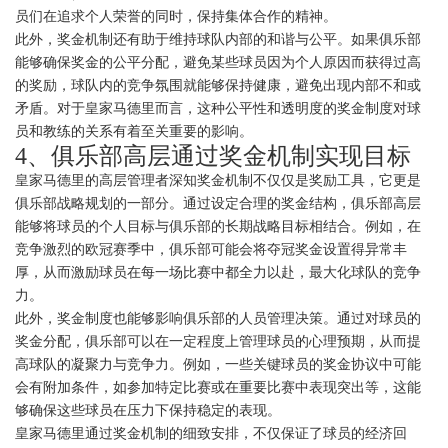
员们在追求个人荣誉的同时，保持集体合作的精神。
此外，奖金机制还有助于维持球队内部的和谐与公平。如果俱乐部
能够确保奖金的公平分配，避免某些球员因为个人原因而获得过高
的奖励，球队内的竞争氛围就能够保持健康，避免出现内部不和或
矛盾。对于皇家马德里而言，这种公平性和透明度的奖金制度对球
员和教练的关系有着至关重要的影响。
4、俱乐部高层通过奖金机制实现目标
皇家马德里的高层管理者深知奖金机制不仅仅是奖励工具，它更是
俱乐部战略规划的一部分。通过设定合理的奖金结构，俱乐部高层
能够将球员的个人目标与俱乐部的长期战略目标相结合。例如，在
竞争激烈的欧冠赛季中，俱乐部可能会将夺冠奖金设置得异常丰
厚，从而激励球员在每一场比赛中都全力以赴，最大化球队的竞争
力。
此外，奖金制度也能够影响俱乐部的人员管理决策。通过对球员的
奖金分配，俱乐部可以在一定程度上管理球员的心理预期，从而提
高球队的凝聚力与竞争力。例如，一些关键球员的奖金协议中可能
会有附加条件，如参加特定比赛或在重要比赛中表现突出等，这能
够确保这些球员在压力下保持稳定的表现。
皇家马德里通过奖金机制的细致安排，不仅保证了球员的经济回