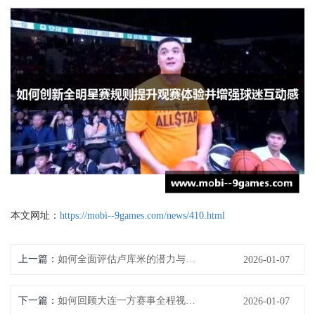
本文网址：
https://mobi--9games.com/news/410.html
上一篇：
如何全面评估卢库米的潜力与市场价值分析
2026-01-07
下一篇：
如何回顾大连一方赛事全程视频 激发更多人对足球的热情与关注
2026-01-07