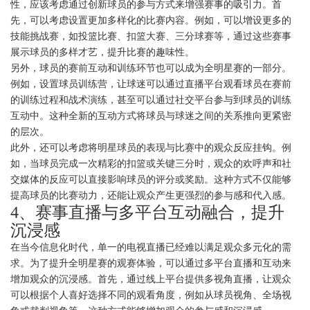
性，应该考虑通过创新球员的参与方式来增强赛事的吸引力。首
先，可以考虑设置更加多样化的比赛内容。例如，可以增设更多的
技能挑战赛，如投篮比赛、扣篮大赛、三分球赛等，通过这些赛事
展示球员的多样才艺，提升比赛的趣味性。
另外，球员的赛前互动和训练环节也可以成为全明星赛的一部分。
例如，设置球员训练营，让球迷可以通过直播平台观看球员在赛前
的训练过程和战术演练，甚至可以通过社交平台参与到球员的训练
互动中。这种全新的互动方式将球员与球迷之间的关系推向更紧密
的层次。
此外，还可以考虑将明星球员的表现与比赛中的观众反应挂钩。例
如，当球员完成一次精彩的扣篮或关键三分时，观众的欢呼声和社
交媒体的反应可以直接影响球员的评分或奖励。这种方式不仅能够
提高球员的比赛动力，还能让观众产生更强烈的参与感和代入感。
4、赛事直播与多平台互动融合，提升
沉浸感
在当今信息化时代，单一的电视直播已经难以满足观众多元化的需
求。为了提升全明星赛的观赛体验，可以通过多平台直播和互动来
增加观众的沉浸感。首先，通过线上平台提供多视角直播，让观众
可以根据个人喜好选择不同的观看角度，例如从球员视角、全场视