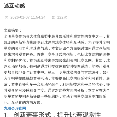
迷互动感
2026-01-07 11:54:24
122次
文章摘要：
全明星赛作为各大体育联盟中最具娱乐性和观赏性的赛事之一，其
规则的创新将直接影响到球迷的观赛体验和互动感。为了提升全明
星赛的吸引力和球迷参与感，本文从四个方面探讨如何通过创新规
则来增强观赛体验。首先，赛事形式的创新，包括比赛结构的调整
和赛制的优化，将为观众带来更加紧张刺激的比赛氛围。其次，球
迷互动的加强，特别是通过社交媒体和实时投票系统，能够让观众
更加直接地参与到赛事中。第三，明星球员的参与方式改变，如引
入全明星技能挑战赛等活动，能够提高比赛的娱乐性和可看性。最
后，赛事直播和多平台互动的融合，利用新技术和平台的优势，提
升观众的沉浸感和参与度。通过对这些方面的分析，本文旨在为全
明星赛的规则创新提供一些新思路，推动全明星赛朝着更加娱乐
化、互动化的方向发展。
九游会J9官网
1、创新赛事形式，提升比赛观赏性