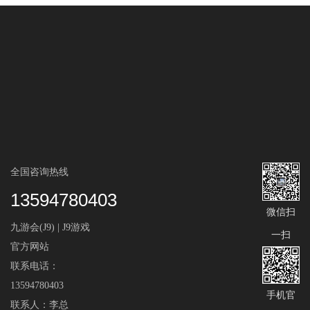
全国咨询热线
13594780403
微信扫
九游会(J9) | J9游戏
一扫
官方网站
联系电话：
13594780403
手机官
联系人：李总