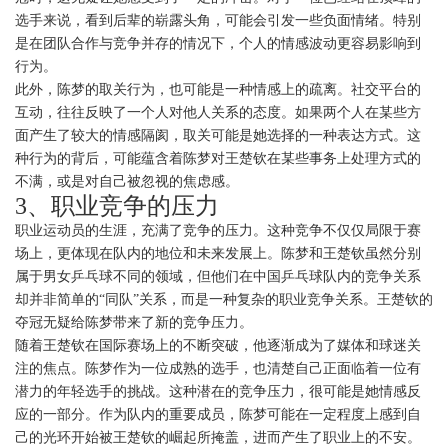
选手来说，看到后辈的崭露头角，可能会引发一些负面情绪。特别
是在团队合作与竞争并存的情况下，个人的情感波动更容易影响到
行为。
此外，陈梦的取关行为，也可能是一种情感上的疏离。社交平台的
互动，往往反映了一个人对他人关系的态度。如果两个人在某些方
面产生了较大的情感隔阂，取关可能是她选择的一种表达方式。这
种行为的背后，可能蕴含着陈梦对王楚钦在某些事务上处理方式的
不满，或是对自己被忽视的焦虑感。
3、职业竞争的压力
职业运动员的生涯，充满了竞争的压力。这种竞争不仅仅局限于赛
场上，更体现在队内的地位和未来发展上。陈梦和王楚钦虽然分别
属于男女乒乓球不同的领域，但他们在中国乒乓球队内的竞争关系
却并非简单的“同队”关系，而是一种复杂的职业竞争关系。王楚钦的
夺冠无疑给陈梦带来了新的竞争压力。
随着王楚钦在国际赛场上的不断突破，他逐渐成为了媒体和球迷关
注的焦点。陈梦作为一位成熟的选手，也清楚自己正面临着一位有
潜力的年轻选手的挑战。这种潜在的竞争压力，很可能是她情感反
应的一部分。作为队内的重要成员，陈梦可能在一定程度上感到自
己的光环开始被王楚钦的崛起所掩盖，进而产生了职业上的不安。