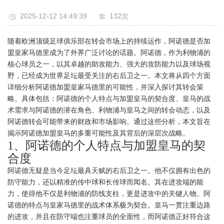
2025-12-12 14:49:39
132次
随着欧洲顶级足球俱乐部在转会市场上的持续运作，阿诺德是否加
盟皇家马德里成为了外界广泛讨论的话题。阿诺德，作为利物浦的
核心球员之一，以其卓越的助攻能力、强大的攻防能力以及球场视
野，已经成为世界足坛最受关注的右后卫之一。本文将从四个方面
详细分析阿诺德加盟皇家马德里的可能性，并深入探讨其转会策
略。具体包括：阿诺德的个人特点与加盟皇马的契合度、皇马的战
术需求与阿诺德的潜在角色、利物浦与皇马之间的转会动态，以及
阿诺德转会可能带来的财政和市场影响。通过这些分析，本文旨在
揭示阿诺德加盟皇马的多重可能性及其背后的深层次战略。
1、阿诺德的个人特点与加盟皇马的契
合度
阿诺德无疑是当今足坛最具天赋的右后卫之一。他不仅拥有出色的
防守能力，还以精准的传中球和长传球而闻名。其在进攻端的能
力，使得他不仅是利物浦的防线支柱，更是进攻中的关键人物。阿
诺德的特点与皇家马德里的战术体系极为契合。皇马一贯注重边路
的进攻，并且在防守端也注重球员的全面性，而阿诺德正好符合这