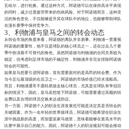
瓦哈尔，进行轮换。通过这种方式，阿诺德可以在保持高水平表现
的同时，减少过度疲劳带来的伤病风险。对于阿诺德而言，这种灵
活的角色变化，不仅能够提升其在球队中的地位，也能够帮助球队
在漫长赛季中保持竞争力。
3、利物浦与皇马之间的转会动态
从转会市场的角度来看，阿诺德的离队并非易事。利物浦一贯重视
阿诺德的重要性，他不仅是球队的核心球员之一，还在过去几个赛
季中扮演着不可替代的角色。虽然阿诺德与利物浦的合同关系较为
稳定，但考虑到足球市场的不确定性，利物浦并非完全排除阿诺德
转会的可能性。
如果皇马想要引进阿诺德，首先需要面对的是高昂的转会费。作为
当今足坛最顶级的右后卫之一，阿诺德的市场价值已经水涨船高。
而且，利物浦通常不愿轻易放走核心球员，尤其是在球队有争冠目
标的情况下。因此，皇马若想签下阿诺德，可能需要通过高额的转
会费以及合理的球员交换来达成协议。
另一方面，阿诺德个人的职业生涯发展也可能是决定其是否转会的
关键因素。作为一名年轻的世界级球员，阿诺德可能希望在职业生
涯中挑战新的高度，而加盟皇家马德里，意味着能够在更高水平的
比赛中展示自己的能力。因此，阿诺德个人的职业规划可能会推动