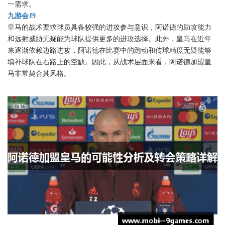
一需求。
九游会J9
皇马的战术要求球员具备较强的进攻参与意识，阿诺德的助攻能力
和远射威胁无疑能为球队提供更多的进攻选择。此外，皇马在近年
来逐渐依赖边路进攻，阿诺德在比赛中的跑动和传球精度无疑能够
填补球队在右路上的空缺。因此，从战术层面来看，阿诺德加盟皇
马非常契合其风格。