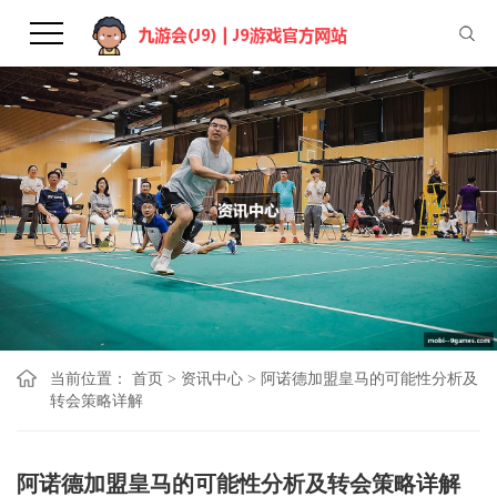
当前位置：
首页
>
资讯中心
>
阿诺德加盟皇马的可能性分析及
转会策略详解
阿诺德加盟皇马的可能性分析及转会策略详解