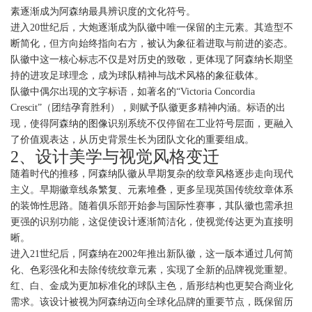
素逐渐成为阿森纳最具辨识度的文化符号。
进入20世纪后，大炮逐渐成为队徽中唯一保留的主元素。其造型不
断简化，但方向始终指向右方，被认为象征着进取与前进的姿态。
队徽中这一核心标志不仅是对历史的致敬，更体现了阿森纳长期坚
持的进攻足球理念，成为球队精神与战术风格的象征载体。
队徽中偶尔出现的文字标语，如著名的“Victoria Concordia
Crescit”（团结孕育胜利），则赋予队徽更多精神内涵。标语的出
现，使得阿森纳的图像识别系统不仅停留在工业符号层面，更融入
了价值观表达，从历史背景生长为团队文化的重要组成。
2、设计美学与视觉风格变迁
随着时代的推移，阿森纳队徽从早期复杂的纹章风格逐步走向现代
主义。早期徽章线条繁复、元素堆叠，更多呈现英国传统纹章体系
的装饰性思路。随着俱乐部开始参与国际性赛事，其队徽也需承担
更强的识别功能，这促使设计逐渐简洁化，使视觉传达更为直接明
晰。
进入21世纪后，阿森纳在2002年推出新队徽，这一版本通过几何简
化、色彩强化和去除传统纹章元素，实现了全新的品牌视觉重塑。
红、白、金成为更加标准化的球队主色，盾形结构也更契合商业化
需求。该设计被视为阿森纳迈向全球化品牌的重要节点，既保留历