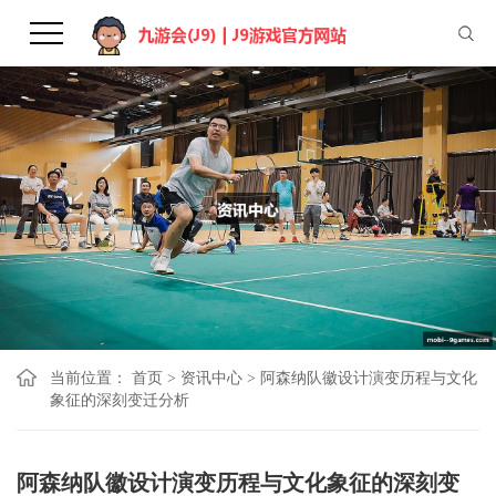
当前位置：
首页
>
资讯中心
>
阿森纳队徽设计演变历程与文化
象征的深刻变迁分析
阿森纳队徽设计演变历程与文化象征的深刻变