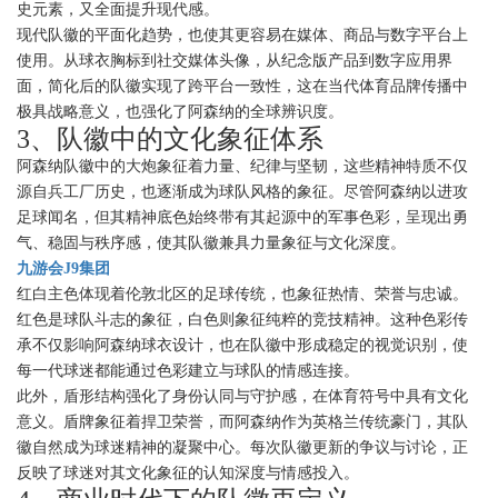
史元素，又全面提升现代感。
现代队徽的平面化趋势，也使其更容易在媒体、商品与数字平台上
使用。从球衣胸标到社交媒体头像，从纪念版产品到数字应用界
面，简化后的队徽实现了跨平台一致性，这在当代体育品牌传播中
极具战略意义，也强化了阿森纳的全球辨识度。
3、队徽中的文化象征体系
阿森纳队徽中的大炮象征着力量、纪律与坚韧，这些精神特质不仅
源自兵工厂历史，也逐渐成为球队风格的象征。尽管阿森纳以进攻
足球闻名，但其精神底色始终带有其起源中的军事色彩，呈现出勇
气、稳固与秩序感，使其队徽兼具力量象征与文化深度。
九游会J9集团
红白主色体现着伦敦北区的足球传统，也象征热情、荣誉与忠诚。
红色是球队斗志的象征，白色则象征纯粹的竞技精神。这种色彩传
承不仅影响阿森纳球衣设计，也在队徽中形成稳定的视觉识别，使
每一代球迷都能通过色彩建立与球队的情感连接。
此外，盾形结构强化了身份认同与守护感，在体育符号中具有文化
意义。盾牌象征着捍卫荣誉，而阿森纳作为英格兰传统豪门，其队
徽自然成为球迷精神的凝聚中心。每次队徽更新的争议与讨论，正
反映了球迷对其文化象征的认知深度与情感投入。