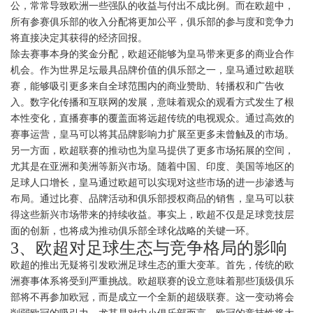
公，常常导致欧洲一些强队的收益与付出不成比例。而在欧超中，
所有参赛俱乐部的收入分配将更加公平，俱乐部的参与度和竞争力
将直接决定其获得的经济回报。
除去赛事本身的奖金分配，欧超还能够为皇马带来更多的商业合作
机会。作为世界足坛最具品牌价值的俱乐部之一，皇马通过欧超联
赛，能够吸引更多来自全球范围内的商业赞助、转播权和广告收
入。数字化传播和互联网的发展，意味着观众的观看方式发生了根
本性变化，直播赛事的覆盖面将远超传统的电视观众。通过高效的
赛事运营，皇马可以将其品牌影响力扩展至更多未曾触及的市场。
另一方面，欧超联赛的推动也为皇马提供了更多市场拓展的空间，
尤其是在亚洲和美洲等新兴市场。随着中国、印度、美国等地区的
足球人口增长，皇马通过欧超可以实现对这些市场的进一步渗透与
布局。通过比赛、品牌活动和俱乐部授权商品的销售，皇马可以获
得这些新兴市场带来的持续收益。事实上，欧超不仅是足球竞技层
面的创新，也将成为推动俱乐部全球化战略的关键一环。
3、欧超对足球生态与竞争格局的影响
欧超的推出无疑将引发欧洲足球生态的重大变革。首先，传统的欧
洲赛事体系将受到严重挑战。欧超联赛的设立意味着那些顶级俱乐
部将不再参加欧冠，而是成立一个全新的超级联赛。这一变动将会