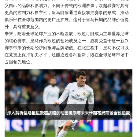
义自己的品牌和影响力。不同于传统的欧洲赛事，欧超联赛将具有
更高的控制力和自主性，皇马能够通过直接掌控赛事的形式，推动
俱乐部在全球范围内的更广泛扩展。这对于皇马长期的品牌价值提
升，具有重要意义。
未来，随着全球足球产业的不断发展，欧超可能成为主导世界足球
的核心赛事。皇马作为欧超的创始成员之一，必将受益于这一新兴
赛事带来的长期经济回报与品牌增值。在此过程中，皇马不仅可以
在竞技上保持顶尖水平，还能通过各种创新手段在全球足球市场中
占据领先地位。