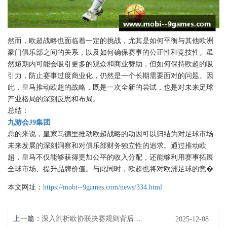
然而，欧超战略也面临着一定的挑战，尤其是如何平衡与其他欧洲
豪门俱乐部之间的关系，以及如何确保赛事的公正性和竞技性。虽
然短期内可能会吸引更多的观众和商业赞助，但如何保持欧超的吸
引力，防止赛事过度商业化，仍然是一个长期需要面对的问题。因
此，皇马推动欧超的战略，既是一次全新的尝试，也是对未来足球
产业格局的深刻反思和布局。
总结：
九游会J9集团
总的来说，皇家马德里推动欧超战略的动因可以归结为对足球市场
未来发展的深刻洞察和对俱乐部财务独立性的追求。通过推动欧
超，皇马不仅能够获得更加公平的收入分配，还能够利用赛事拓展
全球市场、提升品牌价值。与此同时，欧超也将对欧洲足球的竞�
本文网址：
https://mobi--9games.com/news/334.html
上一篇：
深入剖析欧协联决赛规则背后逻辑与竞技公平演变探秘全景透视之路
2025-12-08