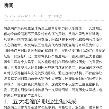
瞬间
2025-12-02 10:45:31
136次
阿森纳作为英格兰足球历史上最具影响力的俱乐部之一，其辉煌历
程与经典瞬间离不开几位传奇名宿的贡献。从海布里到酋长球场，
从英格兰国内赛场到欧洲赛场，阿森纳在不同年代都曾书写过激动
人心的篇章。本文将以五位最具代表性的阿森纳传奇球星为中心，
回顾他们与球队共同创造的辉煌时刻，展现这支“枪手军团”在世界足
坛留下的深刻印记。文章将从四个角度展开：首先回顾五大名宿的
职业生涯与个人风采，其次梳理他们在阿森纳辉煌历史中的重要作
用，再者展现几大经典瞬间对球队与球迷的意义，最后探讨这些传
奇对俱乐部精神与文化的深远影响。通过这样的结构，不仅能够让
读者感受到阿森纳传奇名宿的个人光辉，还能体会到他们如何共同
铸就了一部红白色的荣耀史诗。这篇文章不仅是对五位巨星的礼
赞，更是对阿森纳精神传承的一次深情回望，既有历史纵深感，也
带来足球文化的丰富厚度。
1、五大名宿的职业生涯风采
阿森纳五大传奇名宿通常包括亨利、博格坎普、亚当斯、维埃拉与