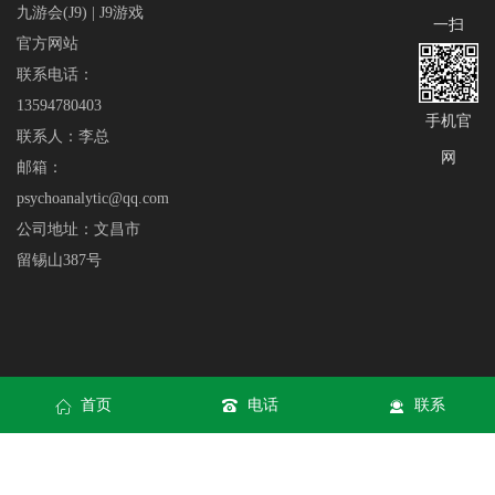
九游会(J9) | J9游戏
一扫
官方网站
联系电话：
13594780403
手机官
联系人：李总
网
邮箱：
psychoanalytic@qq.com
公司地址：文昌市
留锡山387号
首页
电话
联系