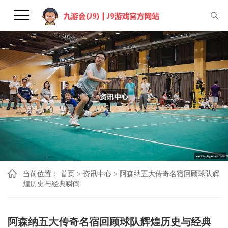
当前位置：
首页
>
资讯中心
>
阿森纳五大传奇名宿回顾球队辉
煌历史与经典瞬间
阿森纳五大传奇名宿回顾球队辉煌历史与经典