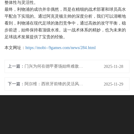
整体性与灵活性。
最终，利物浦的成功并非偶然，而是在精细的战术部署和球员高水
平配合下实现的。通过阿克灵顿主帅的深度分析，我们可以清晰地
看到，利物浦在现代足球的激烈竞争中，通过高效的攻守平衡，稳
步前进，始终保持着顶级水准。这一战术体系的精妙，也为未来的
足球战术发展提供了宝贵的经验。
本文网址：
https://mobi--9games.com/news/284.html
上一篇：
门兴为何在德甲赛场始终难敌强大拜仁多重因素解析
2025-11-28
下一篇：
阿尔维：西班牙前锋的灵活风采与U19欧洲锦标赛精彩表现
2025-11-29