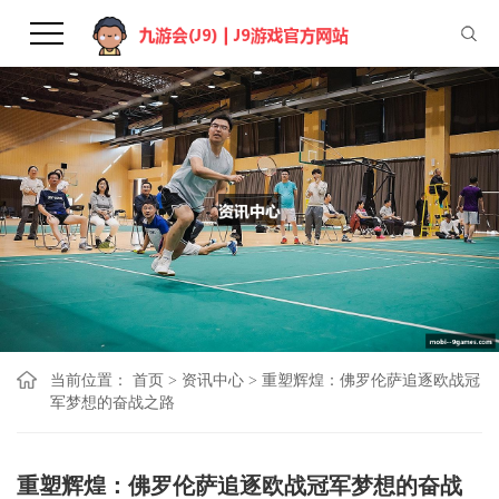
当前位置：
首页
>
资讯中心
>
重塑辉煌：佛罗伦萨追逐欧战冠
军梦想的奋战之路
重塑辉煌：佛罗伦萨追逐欧战冠军梦想的奋战