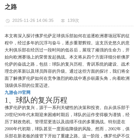
之路
2025-11-26 14:06:35
139次
本文将深入探讨佛罗伦萨足球俱乐部如何在追逐欧洲赛场冠军的征
程中，经过多年的沉浮与奋斗，逐步重塑辉煌。这支历史悠久的意
大利俱乐部在经历过一段时间的低谷后，展现了顽强的生命力，开
始向欧洲赛场上的荣誉发起挑战。本文将从四个方面详细分析佛罗
伦萨的奋战之路，包括：球队的复兴历程、青训系统的建设、战术
理念的革新以及球员阵容的升级。通过这些方面的探讨，我们将全
面了解佛罗伦萨如何在竞争激烈的欧战中逐步崭露头角，向着欧洲
顶级俱乐部的位置迈进。
九游会J9官网
1、球队的复兴历程
佛罗伦萨的复兴，源于一系列关键性的决策和投资。自从俱乐部于
20世纪90年代末期迎来困难时期后，球队的运作变得极为谨慎，经
历了财政危机、管理层更迭以及战绩不佳的多重挑战。特别是在
2000年代初期，球队甚至一度面临降级的风险。然而，2002年，俱
乐部在新老板的接管下开始了重建之路。这一阶段，佛罗伦萨不仅