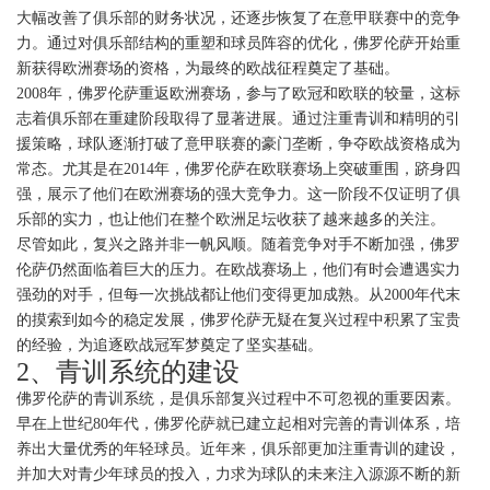
大幅改善了俱乐部的财务状况，还逐步恢复了在意甲联赛中的竞争
力。通过对俱乐部结构的重塑和球员阵容的优化，佛罗伦萨开始重
新获得欧洲赛场的资格，为最终的欧战征程奠定了基础。
2008年，佛罗伦萨重返欧洲赛场，参与了欧冠和欧联的较量，这标
志着俱乐部在重建阶段取得了显著进展。通过注重青训和精明的引
援策略，球队逐渐打破了意甲联赛的豪门垄断，争夺欧战资格成为
常态。尤其是在2014年，佛罗伦萨在欧联赛场上突破重围，跻身四
强，展示了他们在欧洲赛场的强大竞争力。这一阶段不仅证明了俱
乐部的实力，也让他们在整个欧洲足坛收获了越来越多的关注。
尽管如此，复兴之路并非一帆风顺。随着竞争对手不断加强，佛罗
伦萨仍然面临着巨大的压力。在欧战赛场上，他们有时会遭遇实力
强劲的对手，但每一次挑战都让他们变得更加成熟。从2000年代末
的摸索到如今的稳定发展，佛罗伦萨无疑在复兴过程中积累了宝贵
的经验，为追逐欧战冠军梦奠定了坚实基础。
2、青训系统的建设
佛罗伦萨的青训系统，是俱乐部复兴过程中不可忽视的重要因素。
早在上世纪80年代，佛罗伦萨就已建立起相对完善的青训体系，培
养出大量优秀的年轻球员。近年来，俱乐部更加注重青训的建设，
并加大对青少年球员的投入，力求为球队的未来注入源源不断的新