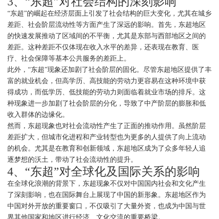
3、“东超”对社会结构的深刻影响
“东超”的崛起在经济层面上引发了社会结构的巨大变化，尤其在城乡
差距、社会阶层流动性等方面产生了深远的影响。首先，东超地区
的快速发展推动了区域间的不平衡，尤其是东部与西部地区之间的
差距。这种差距不仅体现在收入水平的差异，还表现在教育、医
疗、社会保障等基本公共服务的差距上。
此外，“东超”现象还加剧了社会阶层的固化。尽管东超地区提供了丰
富的就业机会，但高学历、高技能的劳动力更容易在这种环境中获
得成功，而低学历、低技能的劳动力则面临着就业市场的排斥。这
种现象进一步加剧了社会阶层的分化，导致了中产阶层的膨胀和低
收入群体的边缘化。
然而，东超现象也对社会流动性产生了正面的推动作用。虽然阶层
差距扩大，但城市化进程和产业转型也为更多的人提供了向上流动
的机会。尤其是在教育和创新领域，东超地区成为了众多年轻人追
逐梦想的沃土，带动了社会流动性的提升。
4、“东超”对全球化及国际关系的影响
在全球化浪潮的背景下，东超现象不仅对中国国内社会和文化产生
了深刻影响，也在国际舞台上展现了中国的新形象。东超地区作为
中国对外开放的重要窗口，不仅吸引了大量外资，也成为中国与世
界其他国家和地区进行经济、文化交流的重要桥梁。