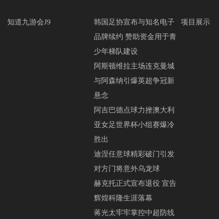
知道九游会J9
韩国足协宣布与知名电子
项目展示
品牌续约 赞助资金用于青
少年梯队建设
阿斯顿维拉主场连克曼城
与阿森纳引爆英超争冠新
悬念
阿吉巴德点球力挫澳大利
亚女足世界杯小组赛爆冷
胜出
迪涅任意球精彩破门引发
对方门将意外乌龙球
赫克托正式宣布退役 宣告
辉煌科隆生涯落幕
蒋光太牢牢掌控中超防线