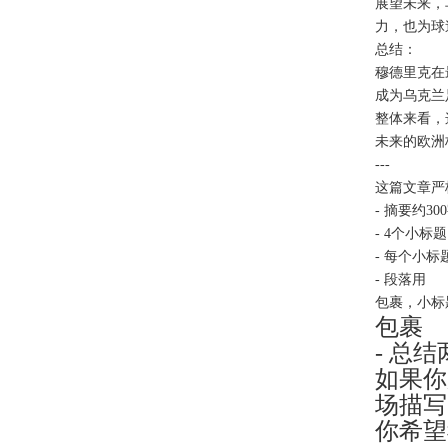
展望未来，
力，也为球
总结：
穆德里克在
成为乌克兰
整体来看，
未来的欧洲
---
这篇文章严
- 摘要约30
- 4个小标
- 每个小
- 段落用
包裹，小标
包裹
- 总
如果你
场描写
你希望