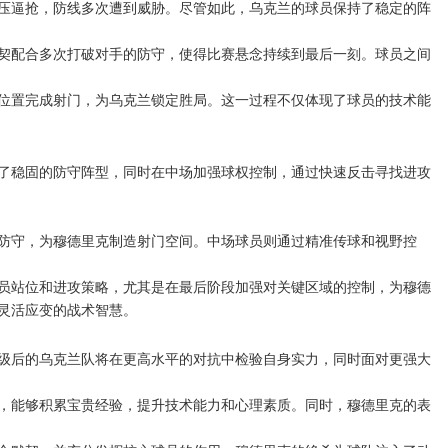
压逼抢，防线多次遭到威胁。尽管如此，乌克兰的球员保持了稳定的阵
契配合多次打破对手的防守，使得比赛悬念持续到最后一刻。球员之间
位置完成射门，为乌克兰锁定胜局。这一过程不仅体现了球员的技术能
了稳固的防守阵型，同时在中场加强球权控制，通过快速反击寻找进攻
防守，为穆德里克制造射门空间。中场球员则通过精准传球和视野控
员站位和进攻策略，尤其是在最后阶段加强对关键区域的控制，为穆德
灵活应变的战术智慧。
级后的乌克兰队将在更高水平的对抗中检验自身实力，同时面对更强大
，能够积累宝贵经验，提升技术能力和心理素质。同时，穆德里克的表