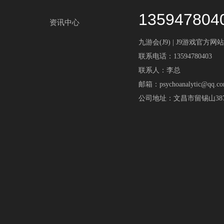
135947804
资讯中心
九游会(J9) | J9游戏官方网站
联系电话：13594780403
联系人：李总
邮箱：psychoanalytic@qq.c
公司地址：文昌市留锡山38