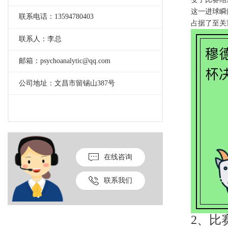
这一进球瞬
联系电话：13594780403
占据了至关
联系人：李总
邮箱：psychoanalytic@qq.com
公司地址：文昌市留锡山387号
在线咨询
联系我们
2、比