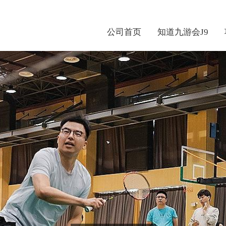
公司首页
知道九游会J9