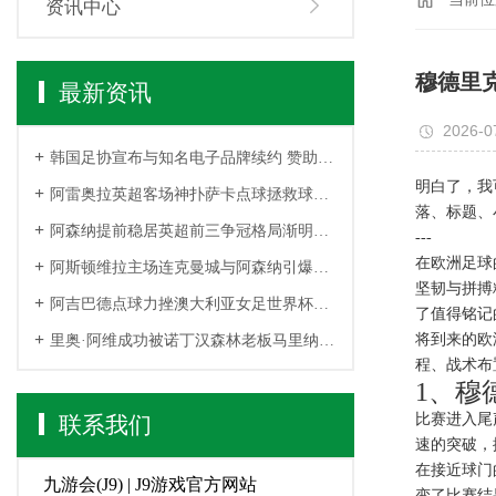
资讯中心
穆德里
最新资讯
2026-0
韩国足协宣布与知名电子品牌续约 赞助资金用于青少年梯队建设
明白了，我
阿雷奥拉英超客场神扑萨卡点球拯救球队一战封神门神之夜震撼全场
落、标题、
阿森纳提前稳居英超前三争冠格局渐明年轻阵容展现强大竞争力
---
在欧洲足球
阿斯顿维拉主场连克曼城与阿森纳引爆英超争冠新悬念
坚韧与拼搏
阿吉巴德点球力挫澳大利亚女足世界杯小组赛爆冷胜出
了值得铭记
将到来的欧
里奥·阿维成功被诺丁汉森林老板马里纳基斯收购完成
程、战术布
1、穆
比赛进入尾
联系我们
速的突破，
在接近球门
九游会(J9) | J9游戏官方网站
变了比赛结