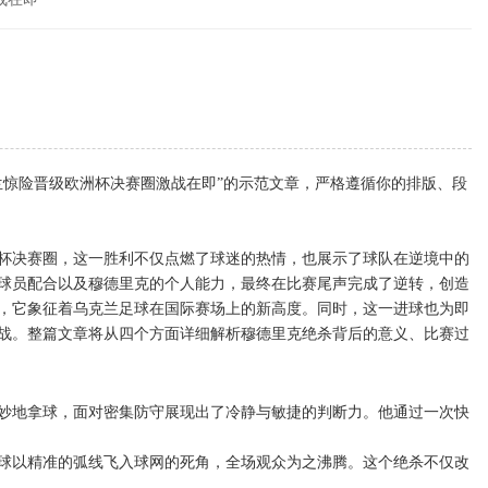
兰惊险晋级欧洲杯决赛圈激战在即”的示范文章，严格遵循你的排版、段
杯决赛圈，这一胜利不仅点燃了球迷的热情，也展示了球队在逆境中的
球员配合以及穆德里克的个人能力，最终在比赛尾声完成了逆转，创造
，它象征着乌克兰足球在国际赛场上的新高度。同时，这一进球也为即
战。整篇文章将从四个方面详细解析穆德里克绝杀背后的意义、比赛过
妙地拿球，面对密集防守展现出了冷静与敏捷的判断力。他通过一次快
球以精准的弧线飞入球网的死角，全场观众为之沸腾。这个绝杀不仅改