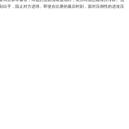
刻出手，阻止对方进球。即使在比赛的最后时刻，面对压倒性的进攻压