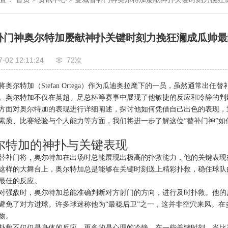
补门神奥尔特加屡献神扑关键时刻力挽狂澜成瓜帅最
7-02 12:11:24
72次
将奥尔特加（Stefan Ortega）作为瓜迪奥拉麾下的一员，虽然通常
。奥尔特加不仅在英超、足总杯等赛事中展现了他敏捷的反应和冷静的判
方面对奥尔特加的表现进行详细阐述，探讨他如何凭借自己出色的表现，
素质、比赛经验与个人能力等方面，我们将进一步了解这位“替补门神”
尔特加的神扑与关键表现
替补门将，奥尔特加在出场时总能展现出极高的扑救能力，他的关键表现
这样的大舞台上，奥尔特加总是能够在关键时刻送上精彩扑救，稳住球队
最佳的反应。
对强敌时，奥尔特加总能准确判断对方射门的方向，进行及时扑救。他的
避免了对方进球。许多球迷称他为“最稳后卫”之一，这并非空穴来风。
物。
扑救不仅仅是身体的反应，更多的是心理的冷静。在一些关键时刻，当比