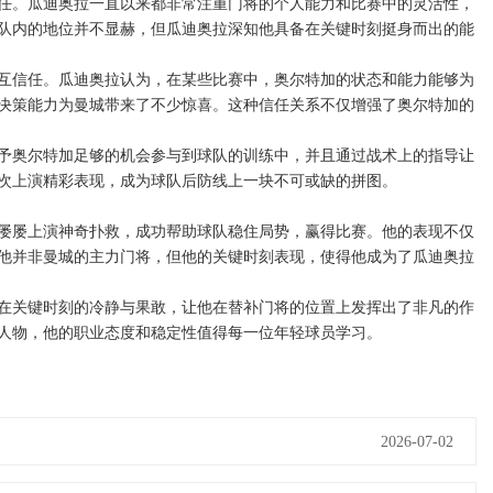
任。瓜迪奥拉一直以来都非常注重门将的个人能力和比赛中的灵活性，
队内的地位并不显赫，但瓜迪奥拉深知他具备在关键时刻挺身而出的能
互信任。瓜迪奥拉认为，在某些比赛中，奥尔特加的状态和能力能够为
决策能力为曼城带来了不少惊喜。这种信任关系不仅增强了奥尔特加的
予奥尔特加足够的机会参与到球队的训练中，并且通过战术上的指导让
次上演精彩表现，成为球队后防线上一块不可或缺的拼图。
屡屡上演神奇扑救，成功帮助球队稳住局势，赢得比赛。他的表现不仅
他并非曼城的主力门将，但他的关键时刻表现，使得他成为了瓜迪奥拉
在关键时刻的冷静与果敢，让他在替补门将的位置上发挥出了非凡的作
人物，他的职业态度和稳定性值得每一位年轻球员学习。
2026-07-02