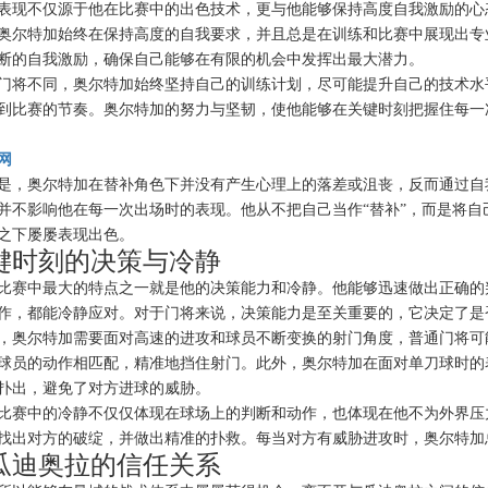
表现不仅源于他在比赛中的出色技术，更与他能够保持高度自我激励的心
奥尔特加始终在保持高度的自我要求，并且总是在训练和比赛中展现出专
断的自我激励，确保自己能够在有限的机会中发挥出最大潜力。
门将不同，奥尔特加始终坚持自己的训练计划，尽可能提升自己的技术水
到比赛的节奏。奥尔特加的努力与坚韧，使他能够在关键时刻把握住每一
网
是，奥尔特加在替补角色下并没有产生心理上的落差或沮丧，反而通过自
并不影响他在每一次出场时的表现。他从不把自己当作“替补”，而是将
之下屡屡表现出色。
键时刻的决策与冷静
比赛中最大的特点之一就是他的决策能力和冷静。他能够迅速做出正确的
作，都能冷静应对。对于门将来说，决策能力是至关重要的，它决定了是
，奥尔特加需要面对高速的进攻和球员不断变换的射门角度，普通门将可
球员的动作相匹配，精准地挡住射门。此外，奥尔特加在面对单刀球时的
扑出，避免了对方进球的威胁。
比赛中的冷静不仅仅体现在球场上的判断和动作，也体现在他不为外界压
找出对方的破绽，并做出精准的扑救。每当对方有威胁进攻时，奥尔特加
瓜迪奥拉的信任关系