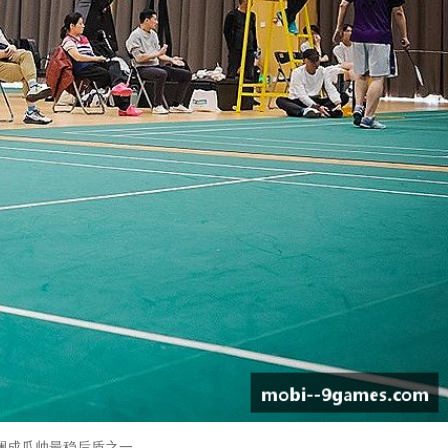
澜成瓜帅最稳后盾之一