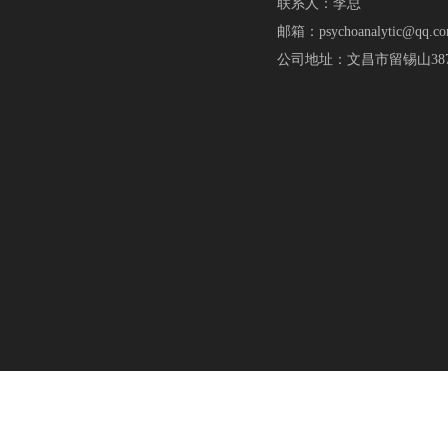
联系人：李总
邮箱：psychoanalytic@qq.c
公司地址：文昌市留锡山38