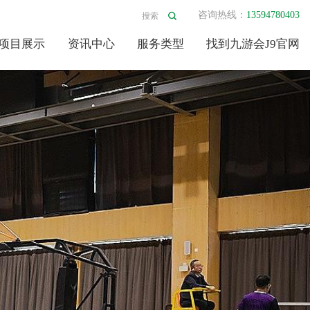
咨询热线：
13594780403
项目展示
资讯中心
服务类型
找到九游会J9官网