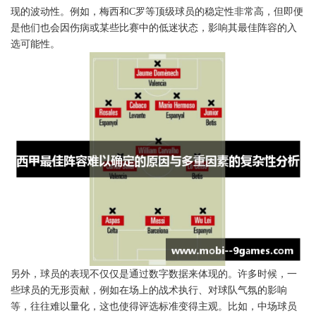
现的波动性。例如，梅西和C罗等顶级球员的稳定性非常高，但即便
是他们也会因伤病或某些比赛中的低迷状态，影响其最佳阵容的入
选可能性。
另外，球员的表现不仅仅是通过数字数据来体现的。许多时候，一
些球员的无形贡献，例如在场上的战术执行、对球队气氛的影响
等，往往难以量化，这也使得评选标准变得主观。比如，中场球员