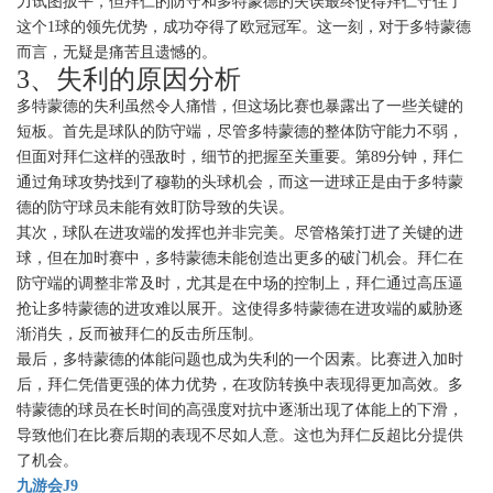
力试图扳平，但拜仁的防守和多特蒙德的失误最终使得拜仁守住了
这个1球的领先优势，成功夺得了欧冠冠军。这一刻，对于多特蒙德
而言，无疑是痛苦且遗憾的。
3、失利的原因分析
多特蒙德的失利虽然令人痛惜，但这场比赛也暴露出了一些关键的
短板。首先是球队的防守端，尽管多特蒙德的整体防守能力不弱，
但面对拜仁这样的强敌时，细节的把握至关重要。第89分钟，拜仁
通过角球攻势找到了穆勒的头球机会，而这一进球正是由于多特蒙
德的防守球员未能有效盯防导致的失误。
其次，球队在进攻端的发挥也并非完美。尽管格策打进了关键的进
球，但在加时赛中，多特蒙德未能创造出更多的破门机会。拜仁在
防守端的调整非常及时，尤其是在中场的控制上，拜仁通过高压逼
抢让多特蒙德的进攻难以展开。这使得多特蒙德在进攻端的威胁逐
渐消失，反而被拜仁的反击所压制。
最后，多特蒙德的体能问题也成为失利的一个因素。比赛进入加时
后，拜仁凭借更强的体力优势，在攻防转换中表现得更加高效。多
特蒙德的球员在长时间的高强度对抗中逐渐出现了体能上的下滑，
导致他们在比赛后期的表现不尽如人意。这也为拜仁反超比分提供
了机会。
九游会J9