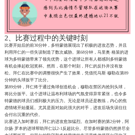
2、比赛过程中的关键时刻
比赛开始后的前30分钟，多特蒙德展现出了积极的进攻态势，并且
利用拜仁的一些失误制造了数次威胁。第68分钟，马里奥·格策的进
球为多特蒙德带来了领先优势，这个进球让所有人都感到多特蒙德
有机会捧起欧冠奖杯。然而，在那个时刻，拜仁的反扑并没有放
松。拜仁在比赛中的调整很快产生了效果，凭借托马斯·穆勒在第89
分钟的头球扳平了比分。
第89分钟，拜仁终于通过角球创造机会，穆勒在禁区内抢到头球，
将比分扳平。这个进球让温布利球场的气氛变得异常紧张，也令多
特蒙德的球员们感到极大的压力。无论是球员还是教练，内心的焦
虑情绪开始蔓延。尤其是面对如此强大的对手，进攻后场失误往往
会付出沉重的代价。
比赛进入加时赛后，拜仁的进攻愈加猛烈。在加时赛的第2分钟，阿
尔扬·罗本的进球帮助拜仁以2-1反超比分。尽管多特蒙德仍然拼尽全