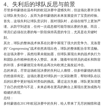
4、失利后的球队反思与前景
尽管多特蒙德在温布利的欧冠决赛中遗憾失利，但这场比赛并没有
让球队丧失信心，反而为多特蒙德的未来发展提供了宝贵的经验。
首先，这场失利让球队意识到，面对强队时，必须在细节上更加严
谨。从防守到进攻，任何一次疏忽都可能导致比赛的失败。而且，
球员们必须在比赛的每一阶段保持高度的专注，尤其是在关键时
刻。
其次，球队的整体战术体系在比赛中展现了强大的竞争力。克洛普
的“ Gegenpressing”战术依然表现出色，球队的整体配合非常流畅。
在这场决赛中，虽然结果未能如愿，但球队展现出来的战术执行力
和团队合作精神依然令人赞叹。未来，随着年轻球员的成长和阵容
的补强，多特蒙德完全有机会再次向欧洲之巅发起冲击。
总的来说，尽管这场欧冠决赛的失利让人痛惜，但多特蒙德的表现
仍然值得肯定。这场比赛是对球队的一次深刻教育，帮助球队在以
后的比赛中更好地应对类似的挑战。通过这次失败，球队更加清楚
了自己的优势与不足，未来必将在更高的舞台上展现出更加成熟与
稳健的表现。
总结：
多特蒙德在2013年欧冠决赛中的失利，给人带来了无尽的惋惜和遗