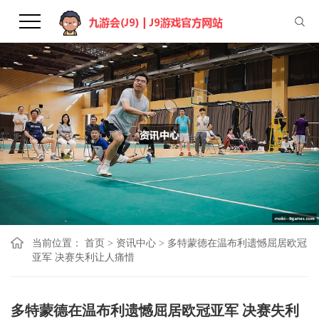
当前位置：
首页
>
资讯中心
>
多特蒙德在温布利遗憾屈居欧冠
亚军 决赛失利让人痛惜
多特蒙德在温布利遗憾屈居欧冠亚军 决赛失利