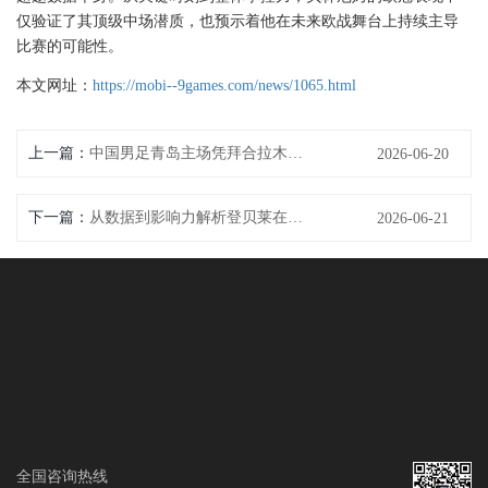
仅验证了其顶级中场潜质，也预示着他在未来欧战舞台上持续主导
比赛的可能性。
本文网址：
https://mobi--9games.com/news/1065.html
上一篇：
中国男足青岛主场凭拜合拉木张玉宁进球力克印尼迎来18强赛首胜
2026-06-20
下一篇：
从数据到影响力解析登贝莱在法甲进攻端的核心贡献与战术价值评估
2026-06-21
全国咨询热线