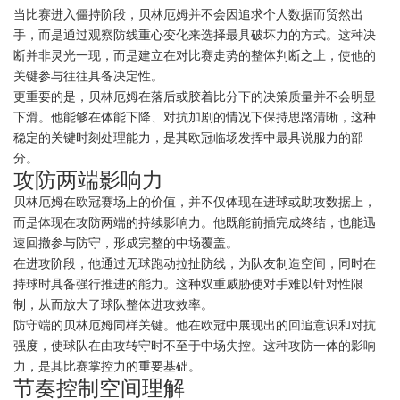
当比赛进入僵持阶段，贝林厄姆并不会因追求个人数据而贸然出
手，而是通过观察防线重心变化来选择最具破坏力的方式。这种决
断并非灵光一现，而是建立在对比赛走势的整体判断之上，使他的
关键参与往往具备决定性。
更重要的是，贝林厄姆在落后或胶着比分下的决策质量并不会明显
下滑。他能够在体能下降、对抗加剧的情况下保持思路清晰，这种
稳定的关键时刻处理能力，是其欧冠临场发挥中最具说服力的部
分。
攻防两端影响力
贝林厄姆在欧冠赛场上的价值，并不仅体现在进球或助攻数据上，
而是体现在攻防两端的持续影响力。他既能前插完成终结，也能迅
速回撤参与防守，形成完整的中场覆盖。
在进攻阶段，他通过无球跑动拉扯防线，为队友制造空间，同时在
持球时具备强行推进的能力。这种双重威胁使对手难以针对性限
制，从而放大了球队整体进攻效率。
防守端的贝林厄姆同样关键。他在欧冠中展现出的回追意识和对抗
强度，使球队在由攻转守时不至于中场失控。这种攻防一体的影响
力，是其比赛掌控力的重要基础。
节奏控制空间理解