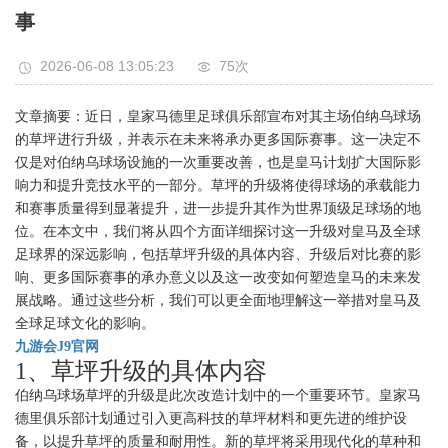
事
2026-06-08 13:05:23
75次
文章摘要：近日，皇家马德里足球俱乐部宣布对其主场伯纳乌球场
的草坪进行升级，并表示在未来将承办更多国际赛事。这一决定不
仅是对伯纳乌球场设施的一次重要改善，也是皇马计划扩大国际影
响力和提升竞技水平的一部分。草坪的升级将使得球场的承载能力
和赛事质量得到显著提升，进一步提升其作为世界顶级足球场的地
位。在本文中，我们将从四个方面详细探讨这一升级对皇马及全球
足球界的深远影响，包括草坪升级的具体内容、升级后对比赛的影
响、更多国际赛事的承办意义以及这一改变如何塑造皇马的未来发
展战略。通过这些分析，我们可以更全面地理解这一举措对皇马及
全球足球文化的影响。
九游会J9官网
1、草坪升级的具体内容
伯纳乌球场草坪的升级是此次改造计划中的一个重要环节。皇家马
德里俱乐部计划通过引入更高科技的草坪材料和更先进的维护设
备，以提升草坪的质量和耐用性。新的草坪将采用现代化的草种和