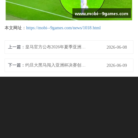
本文网址：
https://mobi--9games.com/news/1018.html
上一篇：
皇马官方公布2026年夏季亚洲行程详细安排 与球迷亲密互动再度踏上亚洲征程
2026-06-08
下一篇：
约旦大黑马闯入亚洲杯决赛创造历史力克强敌展现惊人实力
2026-06-09