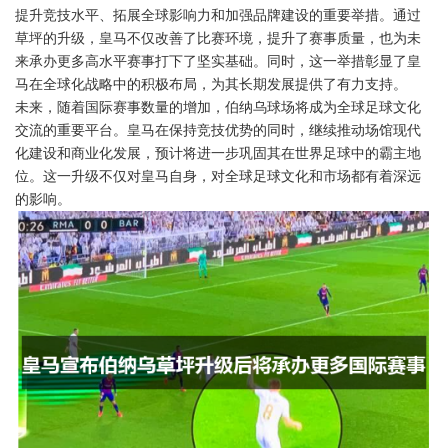
提升竞技水平、拓展全球影响力和加强品牌建设的重要举措。通过
草坪的升级，皇马不仅改善了比赛环境，提升了赛事质量，也为未
来承办更多高水平赛事打下了坚实基础。同时，这一举措彰显了皇
马在全球化战略中的积极布局，为其长期发展提供了有力支持。
未来，随着国际赛事数量的增加，伯纳乌球场将成为全球足球文化
交流的重要平台。皇马在保持竞技优势的同时，继续推动场馆现代
化建设和商业化发展，预计将进一步巩固其在世界足球中的霸主地
位。这一升级不仅对皇马自身，对全球足球文化和市场都有着深远
的影响。