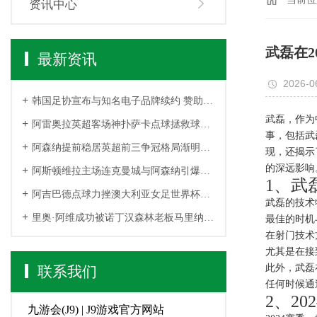
资讯中心
武磊在
最新资讯
2026-0
韩国足协宣布与知名电子品牌续约 赞助资金用于青少年梯队建设
武磊，作为
阿雷奥拉英超客场神扑萨卡点球拯救球队一战封神门神之夜震撼全场
事，包括武
阿森纳提前稳居英超前三争冠格局渐明年轻阵容展现强大竞争力
现，还揭示
的深远影响
阿斯顿维拉主场连克曼城与阿森纳引爆英超争冠新悬念
1、武
阿吉巴德点球力挫澳大利亚女足世界杯小组赛爆冷胜出
武磊的技术
里奥·阿维成功被诺丁汉森林老板马里纳基斯收购完成
最佳的时机
在射门技术
尤其是在接
此外，武磊
联系我们
任何时候通
2、2
九游会(J9) | J9游戏官方网站