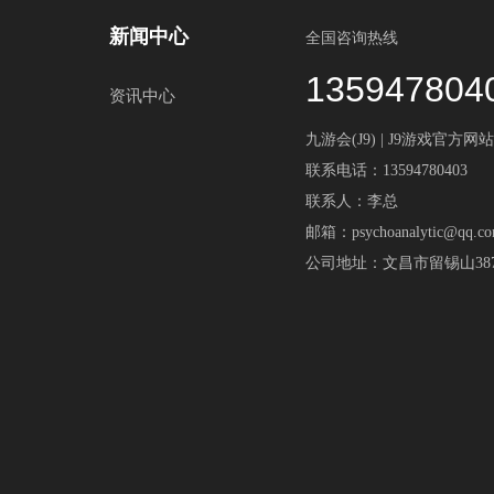
新闻中心
全国咨询热线
135947804
资讯中心
九游会(J9) | J9游戏官方网站
联系电话：13594780403
联系人：李总
邮箱：psychoanalytic@qq.c
公司地址：文昌市留锡山38