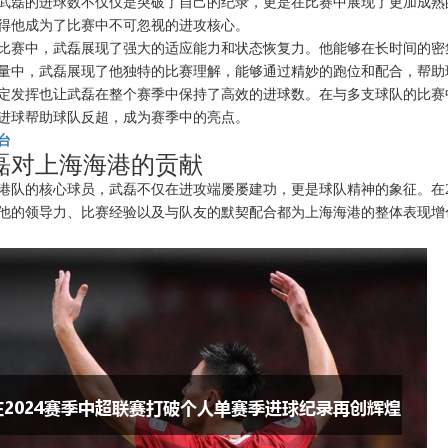
季，武磊的进球数不仅仅是突破了自己的纪录，更是在比赛中展现了更加成
得他成为了比赛中不可忽视的进攻核心。
比赛中，武磊展现了强大的适应能力和状态恢复力。他能够在长时间的密
量中，武磊展现了他独特的比赛理解，能够通过精妙的跑位和配合，帮助
定发挥也让武磊在整个赛季中保持了高效的进球数。在与多支球队的比赛
进球帮助球队反超，成为赛季中的亮点。
台
磊对上海海港的贡献
港队的核心球员，武磊不仅在进攻端屡屡建功，更是球队精神的象征。在2
他的领导力、比赛经验以及与队友的默契配合都为上海海港的整体表现增