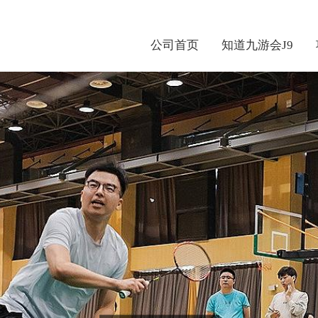
公司首页
知道九游会J9