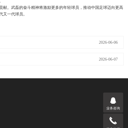
。
贡献。武磊的奋斗精神将激励更多的年轻球员，推动中国足球迈向更高
代又一代球员。
2026-06-06
2026-06-07
业务咨询