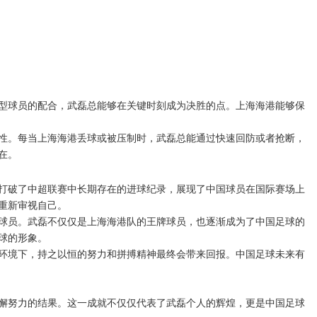
型球员的配合，武磊总能够在关键时刻成为决胜的点。上海海港能够保
性。每当上海海港丢球或被压制时，武磊总能通过快速回防或者抢断，
在。
打破了中超联赛中长期存在的进球纪录，展现了中国球员在国际赛场上
重新审视自己。
球员。武磊不仅仅是上海海港队的王牌球员，也逐渐成为了中国足球的
球的形象。
环境下，持之以恒的努力和拼搏精神最终会带来回报。中国足球未来有
不懈努力的结果。这一成就不仅仅代表了武磊个人的辉煌，更是中国足球