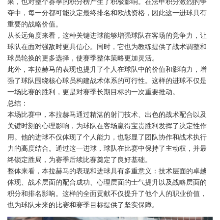
果，也对整个赛季的积分榜产生了积极影响。在法甲积分激烈的争
夺中，每一分都可能决定最终排名和欧战资格，因此这一进球具有
重要的战略价值。
从长远角度来看，这种关键进球能够增强球队在客场的竞争力，让
球队在面对强敌时更具信心。同时，它也为教练提供了战术调整和
球员轮换的更多选择，使赛季整体策略更加灵活。
此外，本拉赫马的表现也提升了个人在球队中的价值和影响力，增
强了球队围绕核心球员构建战术体系的可行性。这样的进球不仅是
一场比赛的胜利，更是对赛季长期目标的一次重要推动。
总结：
本场比赛中，本拉赫马通过精湛的射门技术、出色的战术配合以及
关键时刻的心理影响，为球队在客场赢得宝贵胜利发挥了决定性作
用。他的进球不仅体现了个人能力，也彰显了团队协作和战术执行
力的高度结合。通过这一进球，球队在比赛中保持了主动权，并最
终锁定胜局，为赛季后续比赛奠定了良好基础。
整体来看，本拉赫马的表现和进球具有多重意义：技术层面的卓越
体现、战术层面的配合成功、心理层面的士气提升以及战略层面的
积分和排名影响。这样的全面贡献不仅提升了他个人的职业价值，
也为球队未来的比赛和赛季目标提供了坚实保障。