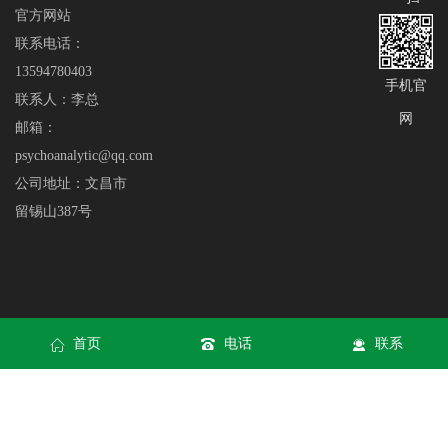
官方网站
联系电话：
13594780403
手机官
联系人：李总
网
邮箱：
psychoanalytic@qq.com
公司地址：文昌市
留锡山387号
首页
电话
联系