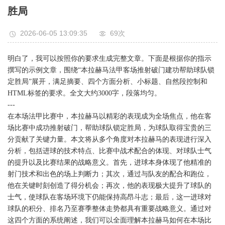
胜局
2026-06-05 13:09:35
69次
明白了，我可以按照你的要求生成完整文章。下面是根据你的指示
撰写的示例文章，围绕“本拉赫马法甲客场推射破门建功帮助球队锁
定胜局”展开，满足摘要、四个方面分析、小标题、自然段控制和
HTML标签的要求。全文大约3000字，段落均匀。
---
在本场法甲比赛中，本拉赫马以精彩的表现成为全场焦点，他在客
场比赛中成功推射破门，帮助球队锁定胜局，为球队取得宝贵的三
分贡献了关键力量。本文将从多个角度对本拉赫马的表现进行深入
分析，包括进球的技术特点、比赛中战术配合的体现、对球队士气
的提升以及比赛结果的战略意义。首先，进球本身体现了他精准的
射门技术和出色的场上判断力；其次，通过与队友的配合和跑位，
他在关键时刻创造了得分机会；再次，他的表现极大提升了球队的
士气，使球队在客场环境下仍能保持高昂斗志；最后，这一进球对
球队的积分、排名乃至赛季整体走势都具有重要战略意义。通过对
这四个方面的系统阐述，我们可以全面理解本拉赫马如何在本场比