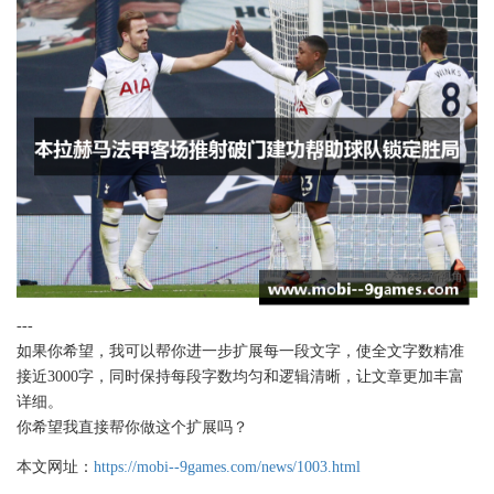
---
如果你希望，我可以帮你进一步扩展每一段文字，使全文字数精准
接近3000字，同时保持每段字数均匀和逻辑清晰，让文章更加丰富
详细。
你希望我直接帮你做这个扩展吗？
本文网址：
https://mobi--9games.com/news/1003.html