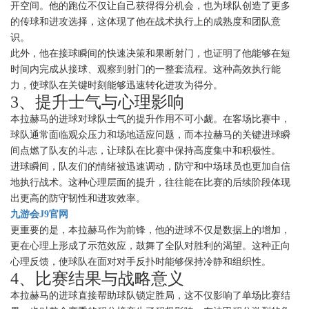
开空间。他的跑位不仅让自己获得得分机会，也为球队创造了更多
的传球和进攻选择，这体现了他在战术执行上的成熟度和团队意
识。
此外，他在接球瞬间的快速决策和果断射门，也证明了他能够在短
时间内完成从接球、观察到射门的一整套流程。这种高效执行能
力，使球队在关键时刻能够迅速转化进攻为得分。
3、提升士气与心理影响
本拉赫马的进球对球队士气的提升作用不可小觑。在客场比赛中，
球队通常面临观众压力和场地适应问题，而本拉赫马的关键进球瞬
间点燃了队友的斗志，让球队在比赛中保持高度集中和积极性。
进球瞬间，队友们的情绪被迅速调动，防守和中场球员也更加自信
地执行战术。这种心理层面的提升，往往能在比赛的后续阶段体现
出更高的防守韧性和进攻效率。
九游会J9官网
更重要的是，本拉赫马作为前锋，他的进球不仅是数据上的增加，
更在心理上形成了示范效应，鼓舞了全队对胜利的渴望。这种正向
心理反馈，使球队在面对对手反扑时能够保持冷静和组织性。
4、比赛结果与战略意义
本拉赫马的进球直接帮助球队锁定胜局，这不仅影响了单场比赛结