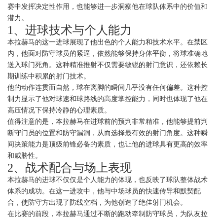
赛中发挥决定性作用，也能够进一步洞察他在球队体系中的价值和
潜力。
1、进球技术与个人能力
本拉赫马的这一进球展现了他出色的个人能力和技术水平。在禁区
内，他面对防守球员的紧逼，依然能够保持身体平衡，将球准确地
送入球门死角。这种精准推射不仅需要敏锐的射门意识，还依赖长
期训练中积累的射门技术。
他的动作连贯而自然，球在离脚的瞬间几乎没有任何偏差。这种控
制力显示了他对球速和球路线的高度掌控能力，同时也体现了他在
高压情况下保持冷静的心理素质。
值得注意的是，本拉赫马在进球前的预判非常精准，他能够提前判
断守门员的位置和防守漏洞，从而选择最有效的射门角度。这种瞬
间决策能力是顶级前锋必备的素质，也让他的进球具有更高的效率
和威胁性。
2、战术配合与场上表现
本拉赫马的进球不仅仅是个人能力的体现，也反映了球队整体战术
体系的成功。在这一进攻中，他与中场球员的快速传导和默契配
合，使防守方出现了防线空档，为他创造了绝佳射门机会。
在比赛的前段，本拉赫马通过不断的跑动牵制防守球员，为队友拉