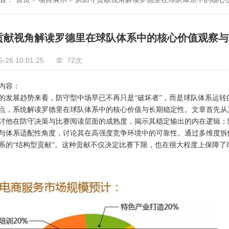
贡献视角解读罗德里在球队体系中的核心价值观察与
5-26 10:01:25
72次
内容：
的发展趋势来看，防守型中场早已不再只是“破坏者”，而是球队体系运
点，系统解读罗德里在球队体系中的核心价值与长期稳定性。文章首先从
讨他在防守决策与比赛阅读层面的成熟度，揭示其稳定输出的内在逻辑；
与体系适配性角度，讨论其在高强度竞争环境中的可靠性。通过多维度拆
系的“结构型贡献”。这种贡献不仅决定比赛下限，也在很大程度上保障了