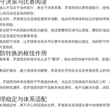
守决策与比赛阅读
核心不仅在于动作执行，更在于决策质量。罗德里的比赛阅读能力，使他
上前压迫还是保持阵型。
反击时，罗德里往往选择延缓而非强断。他会利用身体和站位封锁传球角
穿的风险。
里在防守中的风险控制意识极强。他清楚哪些区域可以冒险，哪些区域必
也是其稳定性的重要来源。
熟的防守决策，让罗德里在高水平比赛中依然保持输出稳定。他的防守并
可复制性。
防转换的枢纽作用
视角看，罗德里的价值并未止步于“断球”。他在攻防转换中的作用，直
。
断或拦截后，极少选择盲目解围，而是优先寻找安全且具有推进意义的传
，罗德里同样承担着防守平衡器的角色。当边后卫前插或中前场压上时，
体的枢纽属性，使罗德里的防守贡献具有延展性。他不仅解决问题，还防
理稳定与体系适配
长期稳定性，离不开心理层面的支撑。罗德里在高强度比赛中的情绪管理