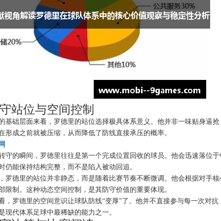
守站位与空间控制
的基础层面来看，罗德里的站位选择极具体系意义。他并非一味贴身逼抢
在形成之前就被压缩，从而降低了防线直接承压的概率。
网
转守的瞬间，罗德里往往是第一个完成位置回收的球员。他会迅速落位于
时仍能保持结构完整，而不是陷入被动回追。
，罗德里的站位并非静态，而是随着比赛节奏不断微调。他会根据对手核
部限制。这种动态空间控制，是其防守价值的重要体现。
看，罗德里的空间意识让球队防线“变厚”了。他并不直接参与每一次对
是现代体系足球中最稀缺的能力之一。