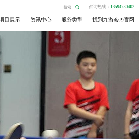
咨询热线：
13594780403
项目展示
资讯中心
服务类型
找到九游会J9官网