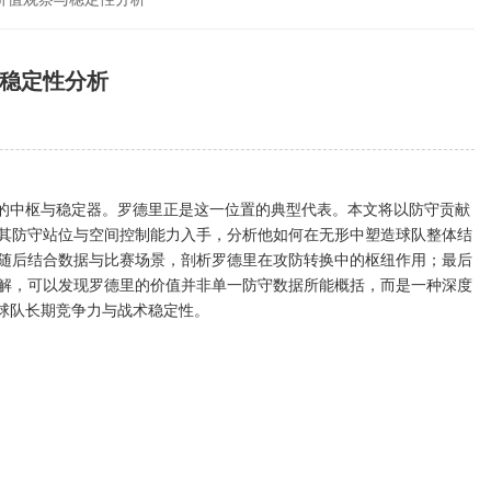
稳定性分析
转的中枢与稳定器。罗德里正是这一位置的典型代表。本文将以防守贡献
其防守站位与空间控制能力入手，分析他如何在无形中塑造球队整体结
随后结合数据与比赛场景，剖析罗德里在攻防转换中的枢纽作用；最后
解，可以发现罗德里的价值并非单一防守数据所能概括，而是一种深度
球队长期竞争力与战术稳定性。